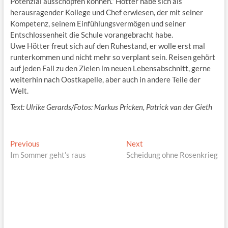
Potenzial ausschöpfen können.“ Hötter habe sich als
herausragender Kollege und Chef erwiesen, der mit seiner
Kompetenz, seinem Einfühlungsvermögen und seiner
Entschlossenheit die Schule vorangebracht habe.
Uwe Hötter freut sich auf den Ruhestand, er wolle erst mal
runterkommen und nicht mehr so verplant sein. Reisen gehört
auf jeden Fall zu den Zielen im neuen Lebensabschnitt, gerne
weiterhin nach Oostkapelle, aber auch in andere Teile der
Welt.
Text: Ulrike Gerards/Fotos: Markus Pricken, Patrick van der Gieth
Beitragsnavigation
Previous
Next
Previous
Next
post:
post:
Im Sommer geht’s raus
Scheidung ohne Rosenkrieg