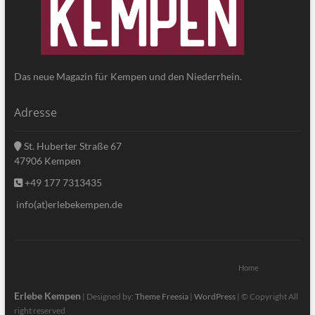
Das neue Magazin für Kempen und den Niederrhein.
Adresse
St. Huberter Straße 67
47906 Kempen
+49 177 7313435
info(at)erlebekempen.de
Home
Erlebe Kempen
| Designed by:
Theme Freesia
|
WordPress
| © Copyright All
right reserved