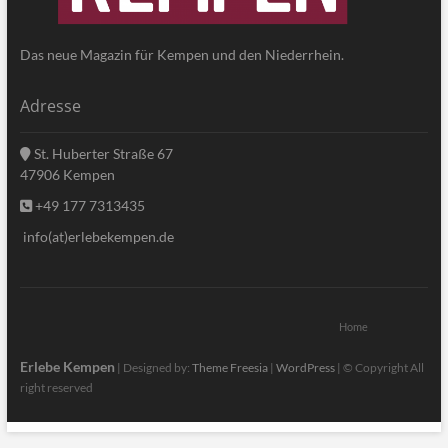
Das neue Magazin für Kempen und den Niederrhein.
Adresse
St. Huberter Straße 67
47906 Kempen
+49 177 7313435
info(at)erlebekempen.de
Home
Erlebe Kempen
| Designed by:
Theme Freesia
|
WordPress
| © Copyright All
right reserved