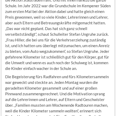
die Aktion Stadtradeln fällt. Und mit ihnen nahezu die ganze
Schule. Im Jahr 2022 war die Grundschule im Kempener Süden
zum ersten Mal bei der Aktion dabei und hatte gleich einen
Preis gewonnen, weil so viele Kinder, Lehrerinnen und Lehrer,
aber auch Eltern und Betreuungskräfte mitgemacht hatten.
„Das war nicht geplant. Das hat sich ganz schnell
verselbstständigt“, schaut Schulleiter Stefan Ungruhe zurück.
„Frau Hiller, die bei uns für die Verkehrserziehung zuständig
ist, und ich hatten uns überlegt mitzumachen, um einen Anreiz
zu bieten, vom Auto wegzukommen“, so Stefan Ungruhe. Jeder
gefahrene Kilometer ist schließlich gut für den Körper, gut für
die Umwelt und wenn es auch noch der Schulweg ist, kommen
die Kinder einfach wacher in der Schule an.
Die Begeisterung fürs Radfahren und fürs Kilometersammeln
war geweckt und steckte an. Jeden Montag wurden die
geradelten Kilometer gesammelt und auf einer großen
Pinnwand zusammengerechnet. Und die Motivation sprang
auf die Lehrerinnen und Lehrer, auf Eltern und Geschwister
über. „Familien mussten am Wochenende Radtouren machen,
weil die Kinder Kilometer sammeln wollten“, erinnert sich