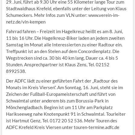
29. Juni, führt ab 9.30 Uhr eine 55 Kilometer lange Tour zum
Stadtwaldhaus Krefeld, ebenfalls unter der Leitung von Klaus
Schumeckers. Mehr Infos zum VLN unter: www.verein-im-
netz.de/vln-kempen
Fahrrad fahren – Freizeit im Hagelkreuz heißt es am 8. Juni,
11 bis 16 Uhr. Die Hagelkreuz-Biker laden an jedem zweiten
Samstag im Monat alle Interessierten zu einer Radtour ein.
Treffpunkt ist an den Stelen auf dem Concordienplatz. Die
Wegstrecken sind ca. 30 bis 40 km lang, Dauer ca. 4 bis 5
Stunden. Ansprechpartner ist Klaus Zens, Tel. 02152
8992538.
Der ADFC lädt zu einer geführten Fahrt der „Radtour des
Monats im Kreis Viersen“. Am Sonntag, 16. Juni, steht sie im
Zeichen der Fußball-Europameisterschaft und führt von
Schwalmtal unter anderem bis zum Borussia-Park in
Mönchengladbach. Beginn ist um 11 Uhr am Parkplatz
Harikseeweg nahe Knotenpunkt 91 in Schwalmtal. Tourleiter
ist Hartmut Genz, Tel. 0172 20 52 536. Mehr Touren des
ADFC Krefeld Kreis Viersen unter touren-termine.adfc.de