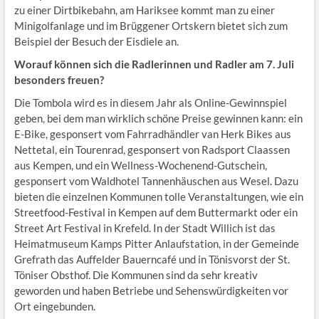
zu einer Dirtbikebahn, am Hariksee kommt man zu einer
Minigolfanlage und im Brüggener Ortskern bietet sich zum
Beispiel der Besuch der Eisdiele an.
Worauf können sich die Radlerinnen und Radler am 7. Juli
besonders freuen?
Die Tombola wird es in diesem Jahr als Online-Gewinnspiel
geben, bei dem man wirklich schöne Preise gewinnen kann: ein
E-Bike, gesponsert vom Fahrradhändler van Herk Bikes aus
Nettetal, ein Tourenrad, gesponsert von Radsport Claassen
aus Kempen, und ein Wellness-Wochenend-Gutschein,
gesponsert vom Waldhotel Tannenhäuschen aus Wesel. Dazu
bieten die einzelnen Kommunen tolle Veranstaltungen, wie ein
Streetfood-Festival in Kempen auf dem Buttermarkt oder ein
Street Art Festival in Krefeld. In der Stadt Willich ist das
Heimatmuseum Kamps Pitter Anlaufstation, in der Gemeinde
Grefrath das Auffelder Bauerncafé und in Tönisvorst der St.
Töniser Obsthof. Die Kommunen sind da sehr kreativ
geworden und haben Betriebe und Sehenswürdigkeiten vor
Ort eingebunden.