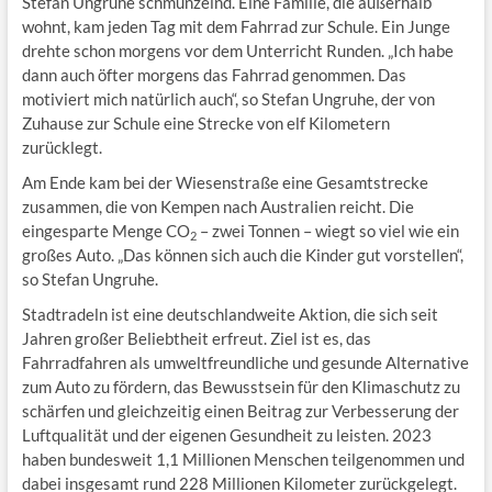
Stefan Ungruhe schmunzelnd. Eine Familie, die außerhalb
wohnt, kam jeden Tag mit dem Fahrrad zur Schule. Ein Junge
drehte schon morgens vor dem Unterricht Runden. „Ich habe
dann auch öfter morgens das Fahrrad genommen. Das
motiviert mich natürlich auch“, so Stefan Ungruhe, der von
Zuhause zur Schule eine Strecke von elf Kilometern
zurücklegt.
Am Ende kam bei der Wiesenstraße eine Gesamtstrecke
zusammen, die von Kempen nach Australien reicht. Die
eingesparte Menge CO
– zwei Tonnen – wiegt so viel wie ein
2
großes Auto. „Das können sich auch die Kinder gut vorstellen“,
so Stefan Ungruhe.
Stadtradeln ist eine deutschlandweite Aktion, die sich seit
Jahren großer Beliebtheit erfreut. Ziel ist es, das
Fahrradfahren als umweltfreundliche und gesunde Alternative
zum Auto zu fördern, das Bewusstsein für den Klimaschutz zu
schärfen und gleichzeitig einen Beitrag zur Verbesserung der
Luftqualität und der eigenen Gesundheit zu leisten. 2023
haben bundesweit 1,1 Millionen Menschen teilgenommen und
dabei insgesamt rund 228 Millionen Kilometer zurückgelegt.