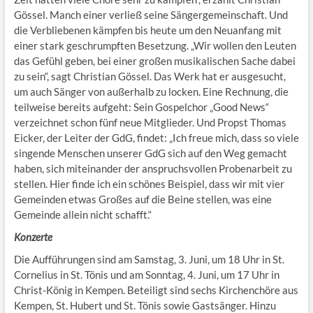
Gössel. Manch einer verließ seine Sängergemeinschaft. Und
die Verbliebenen kämpfen bis heute um den Neuanfang mit
einer stark geschrumpften Besetzung. „Wir wollen den Leuten
das Gefühl geben, bei einer großen musikalischen Sache dabei
zu sein“, sagt Christian Gössel. Das Werk hat er ausgesucht,
um auch Sänger von außerhalb zu locken. Eine Rechnung, die
teilweise bereits aufgeht: Sein Gospelchor „Good News“
verzeichnet schon fünf neue Mitglieder. Und Propst Thomas
Eicker, der Leiter der GdG, findet: „Ich freue mich, dass so viele
singende Menschen unserer GdG sich auf den Weg gemacht
haben, sich miteinander der anspruchsvollen Probenarbeit zu
stellen. Hier finde ich ein schönes Beispiel, dass wir mit vier
Gemeinden etwas Großes auf die Beine stellen, was eine
Gemeinde allein nicht schafft.“
Konzerte
Die Aufführungen sind am Samstag, 3. Juni, um 18 Uhr in St.
Cornelius in St. Tönis und am Sonntag, 4. Juni, um 17 Uhr in
Christ-König in Kempen. Beteiligt sind sechs Kirchenchöre aus
Kempen, St. Hubert und St. Tönis sowie Gastsänger. Hinzu