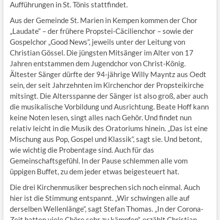
Aufführungen in St. Tönis stattfindet.
Aus der Gemeinde St. Marien in Kempen kommen der Chor
„Laudate“ – der frühere Propstei-Cäcilienchor – sowie der
Gospelchor „Good News“, jeweils unter der Leitung von
Christian Gössel. Die jüngsten Mitsänger im Alter von 17
Jahren entstammen dem Jugendchor von Christ-König.
Ältester Sänger dürfte der 94-jährige Willy Mayntz aus Oedt
sein, der seit Jahrzehnten im Kirchenchor der Propsteikirche
mitsingt. Die Altersspanne der Sänger ist also groß, aber auch
die musikalische Vorbildung und Ausrichtung. Beate Hoff kann
keine Noten lesen, singt alles nach Gehör. Und findet nun
relativ leicht in die Musik des Oratoriums hinein. „Das ist eine
Mischung aus Pop, Gospel und Klassik“, sagt sie. Und betont,
wie wichtig die Probentage sind. Auch für das
Gemeinschaftsgefühl. In der Pause schlemmen alle vom
üppigen Buffet, zu dem jeder etwas beigesteuert hat.
Die drei Kirchenmusiker besprechen sich noch einmal. Auch
hier ist die Stimmung entspannt. „Wir schwingen alle auf
derselben Wellenlänge“, sagt Stefan Thomas. „In der Corona-
Zeit hatten viele Chöre sehr zu kämpfen“, erzählt Christian