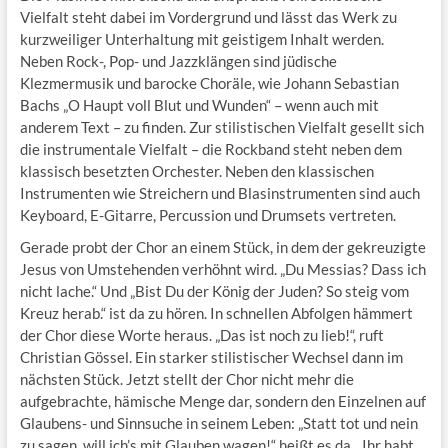
Vielfalt steht dabei im Vordergrund und lässt das Werk zu
kurzweiliger Unterhaltung mit geistigem Inhalt werden.
Neben Rock-, Pop- und Jazzklängen sind jüdische
Klezmermusik und barocke Choräle, wie Johann Sebastian
Bachs „O Haupt voll Blut und Wunden“ – wenn auch mit
anderem Text – zu finden. Zur stilistischen Vielfalt gesellt sich
die instrumentale Vielfalt – die Rockband steht neben dem
klassisch besetzten Orchester. Neben den klassischen
Instrumenten wie Streichern und Blasinstrumenten sind auch
Keyboard, E-Gitarre, Percussion und Drumsets vertreten.
Gerade probt der Chor an einem Stück, in dem der gekreuzigte
Jesus von Umstehenden verhöhnt wird. „Du Messias? Dass ich
nicht lache.“ Und „Bist Du der König der Juden? So steig vom
Kreuz herab.“ ist da zu hören. In schnellen Abfolgen hämmert
der Chor diese Worte heraus. „Das ist noch zu lieb!“, ruft
Christian Gössel. Ein starker stilistischer Wechsel dann im
nächsten Stück. Jetzt stellt der Chor nicht mehr die
aufgebrachte, hämische Menge dar, sondern den Einzelnen auf
Glaubens- und Sinnsuche in seinem Leben: „Statt tot und nein
zu sagen, will ich’s mit Glauben wagen!“ heißt es da. „Ihr habt