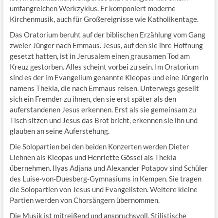
umfangreichen Werkzyklus. Er komponiert moderne
Kirchenmusik, auch für Großereignisse wie Katholikentage.
Das Oratorium beruht auf der biblischen Erzählung vom Gang
zweier Jünger nach Emmaus. Jesus, auf den sie ihre Hoffnung
gesetzt hatten, ist in Jerusalem einen grausamen Tod am
Kreuz gestorben. Alles scheint vorbei zu sein. Im Oratorium
sind es der im Evangelium genannte Kleopas und eine Jüngerin
namens Thekla, die nach Emmaus reisen. Unterwegs gesellt
sich ein Fremder zu ihnen, den sie erst später als den
auferstandenen Jesus erkennen. Erst als sie gemeinsam zu
Tisch sitzen und Jesus das Brot bricht, erkennen sie ihn und
glauben an seine Auferstehung.
Die Solopartien bei den beiden Konzerten werden Dieter
Liehnen als Kleopas und Henriette Gössel als Thekla
übernehmen. Ilyas Adjana und Alexander Potapov sind Schüler
des Luise-von-Duesberg-Gymnasiums in Kempen. Sie tragen
die Solopartien von Jesus und Evangelisten. Weitere kleine
Partien werden von Chorsängern übernommen.
Die Musik ist mitreißend und anspruchsvoll. Stilistische