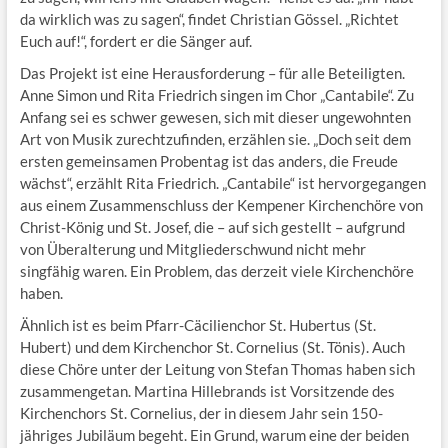
da wirklich was zu sagen“, findet Christian Gössel. „Richtet
Euch auf!“, fordert er die Sänger auf.
Das Projekt ist eine Herausforderung – für alle Beteiligten.
Anne Simon und Rita Friedrich singen im Chor „Cantabile“. Zu
Anfang sei es schwer gewesen, sich mit dieser ungewohnten
Art von Musik zurechtzufinden, erzählen sie. „Doch seit dem
ersten gemeinsamen Probentag ist das anders, die Freude
wächst“, erzählt Rita Friedrich. „Cantabile“ ist hervorgegangen
aus einem Zusammenschluss der Kempener Kirchenchöre von
Christ-König und St. Josef, die – auf sich gestellt – aufgrund
von Überalterung und Mitgliederschwund nicht mehr
singfähig waren. Ein Problem, das derzeit viele Kirchenchöre
haben.
Ähnlich ist es beim Pfarr-Cäcilienchor St. Hubertus (St.
Hubert) und dem Kirchenchor St. Cornelius (St. Tönis). Auch
diese Chöre unter der Leitung von Stefan Thomas haben sich
zusammengetan. Martina Hillebrands ist Vorsitzende des
Kirchenchors St. Cornelius, der in diesem Jahr sein 150-
jähriges Jubiläum begeht. Ein Grund, warum eine der beiden