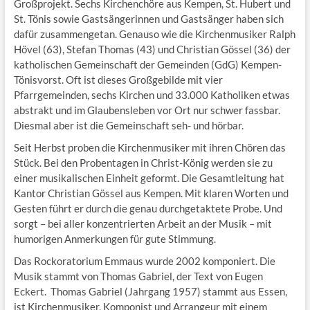
Großprojekt. Sechs Kirchenchöre aus Kempen, St. Hubert und
St. Tönis sowie Gastsängerinnen und Gastsänger haben sich
dafür zusammengetan. Genauso wie die Kirchenmusiker Ralph
Hövel (63), Stefan Thomas (43) und Christian Gössel (36) der
katholischen Gemeinschaft der Gemeinden (GdG) Kempen-
Tönisvorst. Oft ist dieses Großgebilde mit vier
Pfarrgemeinden, sechs Kirchen und 33.000 Katholiken etwas
abstrakt und im Glaubensleben vor Ort nur schwer fassbar.
Diesmal aber ist die Gemeinschaft seh- und hörbar.
Seit Herbst proben die Kirchenmusiker mit ihren Chören das
Stück. Bei den Probentagen in Christ-König werden sie zu
einer musikalischen Einheit geformt. Die Gesamtleitung hat
Kantor Christian Gössel aus Kempen. Mit klaren Worten und
Gesten führt er durch die genau durchgetaktete Probe. Und
sorgt – bei aller konzentrierten Arbeit an der Musik – mit
humorigen Anmerkungen für gute Stimmung.
Das Rockoratorium Emmaus wurde 2002 komponiert. Die
Musik stammt von Thomas Gabriel, der Text von Eugen
Eckert. Thomas Gabriel (Jahrgang 1957) stammt aus Essen,
ist Kirchenmusiker, Komponist und Arrangeur mit einem