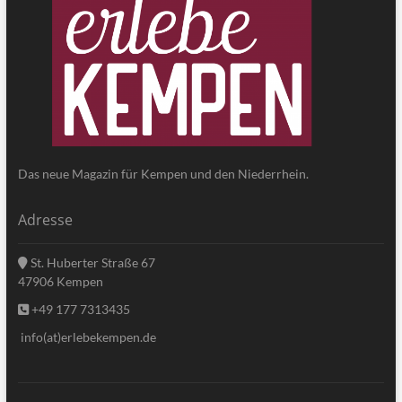
Das neue Magazin für Kempen und den Niederrhein.
Adresse
St. Huberter Straße 67
47906 Kempen
+49 177 7313435
info(at)erlebekempen.de