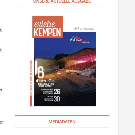
UNSERE AKTUELLE AUSGABE
:
t
t
er
MEDIADATEN
ht