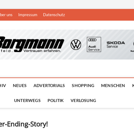
ber uns
Impressum
Datenschutz
n
DEN NIEDERRHEIN
HIV
NEUES
ADVERTORIALS
SHOPPING
MENSCHEN
UNTERWEGS
POLITIK
VERLOSUNG
er-Ending-Story!