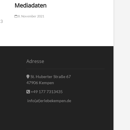
Mediadaten
8. November 2021
23
Adresse
St. Huberter Straße 67
47906 Kempen
+49 177 7313435
info(at)erlebekempen.de