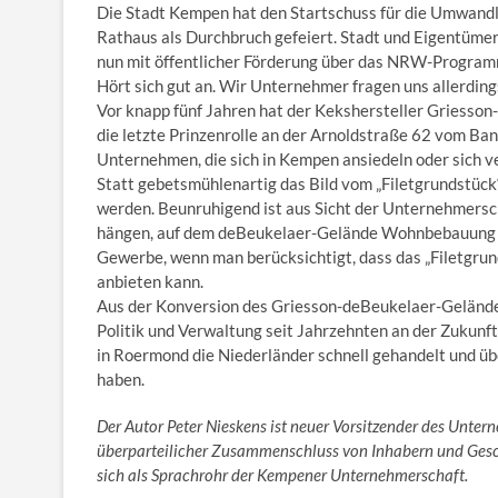
Die Stadt Kempen hat den Startschuss für die Umwand
Rathaus als Durchbruch gefeiert. Stadt und Eigentümer
nun mit öffentlicher Förderung über das NRW-Program
Hört sich gut an. Wir Unternehmer fragen uns allerding
Vor knapp fünf Jahren hat der Kekshersteller Griesso
die letzte Prinzenrolle an der Arnoldstraße 62 vom Ba
Unternehmen, die sich in Kempen ansiedeln oder sich ver
Statt gebetsmühlenartig das Bild vom „Filetgrundstück“
werden. Beunruhigend ist aus Sicht der Unternehmersc
hängen, auf dem deBeukelaer-Gelände Wohnbebauung zu 
Gewerbe, wenn man berücksichtigt, dass das „Filet­grund
anbieten kann.
Aus der Konversion des Griesson-deBeukelaer-­Gelände
Politik und Verwaltung seit Jahrzehnten an der Zukunf
in Roer­mond die Niederländer schnell gehandelt und ü
haben.
Der Autor Peter Nieskens ist neuer Vorsitzender des Unter
überparteilicher Zusammenschluss von Inhabern und Ges
sich als Sprachrohr der Kempener Unternehmerschaft.