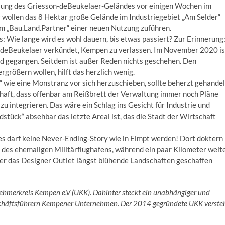
lung des Griesson-deBeukelaer-Geländes vor einigen Wochen im
 wollen das 8 Hektar große Gelände im Industriegebiet „Am Selder“
m „Bau.Land.Partner“ einer neuen Nutzung zuführen.
s: Wie lange wird es wohl dauern, bis etwas passiert? Zur Erinnerung
n-deBeukelaer verkündet, Kempen zu verlassen. Im November 2020 is
nd gegangen. Seitdem ist außer Reden nichts geschehen. Den
größern wollen, hilft das herzlich wenig.
 wie eine Monstranz vor sich herzuschieben, sollte beherzt gehandel
haft, dass offenbar am Reißbrett der Verwaltung immer noch Pläne
integrieren. Das wäre ein Schlag ins Gesicht für Industrie und
stück“ absehbar das letzte Areal ist, das die Stadt der Wirtschaft
s darf keine Never-Ending-Story wie in Elmpt werden! Dort doktern
t des ehemaligen Militärflughafens, während ein paar Kilometer weit
ber das Designer Outlet längst blühende Landschaften geschaffen
nehmerkreis Kempen e.V (UKK). Dahinter steckt ein unabhängiger und
chäftsführern Kempener Unternehmen. Der 2014 gegründete UKK verste