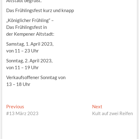
Altstadt begrüßt.
Das Frühlingsfest kurz und knapp
„Königlicher Frühling“ –
Das Frühlingsfest in
der Kempener Altstadt:
Samstag, 1. April 2023,
von 11 – 23 Uhr
Sonntag, 2. April 2023,
von 11 – 19 Uhr
Verkaufsoffener Sonntag von
13 – 18 Uhr
Beitragsnavigation
Previous
Next
Previous
Next
post:
post:
#13 März 2023
Kult auf zwei Reifen