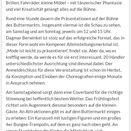
Brillen, Fahrräder, kleine Möbel – mit tänzerischer Phantasie
und viel Kreativität gelangt alles auf die Bühne.
Rund eine Stunde dauern die Präsentationen auf der Bühne
des Buttermarkts. Insgesamt viermal ist die Schau zu sehen,
am Samstag und am Sonntag, jeweils um 12 und 15 Uhr.
Dagmar Berwinkel ist stolz auf das erfolgreiche Format, das in
dieser Form wohl ein Kempener Alleinstellungsmerkmal ist.
„Mode ist leicht zu präsentieren“, findet sie. Aber da, wo es
knifflig werde, da werde es für sie erst interessant. 20 Händler
unterschiedlichster Ausrichtung sind diesmal dabei. Der
Anmeldeschluss für diese Veranstaltung ist schon im Herbst,
da Konzeption und Einüben der Choreografien einige Monate
in Anspruch nehmen.
Am Samstagabend sorgt dann eine Coverband für die richtige
Stimmung bei hoffentlich bestem Wetter. Das Frühlingsfest
richtet sein Augenmerk diesmal besonders auf die kleinen
Gäste. An Attraktionen gibt es auf dem Buttermarkt einiges
zu erleben: Ein Karussell mit lustigen Figuren und ein großes
4er Bungee-Trampolin, auf dem es ganz nach oben geht. An
einem Stand haben die Kinder die Möglichkeit, sich