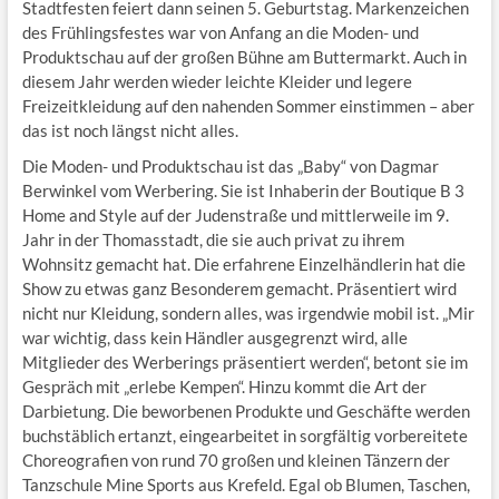
Stadtfesten feiert dann seinen 5. Geburtstag. Markenzeichen
des Frühlingsfestes war von Anfang an die Moden- und
Produktschau auf der großen Bühne am Buttermarkt. Auch in
diesem Jahr werden wieder leichte Kleider und legere
Freizeitkleidung auf den nahenden Sommer einstimmen – aber
das ist noch längst nicht alles.
Die Moden- und Produktschau ist das „Baby“ von Dagmar
Berwinkel vom Werbering. Sie ist Inhaberin der Boutique B 3
Home and Style auf der Judenstraße und mittlerweile im 9.
Jahr in der Thomasstadt, die sie auch privat zu ihrem
Wohnsitz gemacht hat. Die erfahrene Einzelhändlerin hat die
Show zu etwas ganz Besonderem gemacht. Präsentiert wird
nicht nur Kleidung, sondern alles, was irgendwie mobil ist. „Mir
war wichtig, dass kein Händler ausgegrenzt wird, alle
Mitglieder des Werberings präsentiert werden“, betont sie im
Gespräch mit „erlebe Kempen“. Hinzu kommt die Art der
Darbietung. Die beworbenen Produkte und Geschäfte werden
buchstäblich ertanzt, eingearbeitet in sorgfältig vorbereitete
Choreografien von rund 70 großen und kleinen Tänzern der
Tanzschule Mine Sports aus Krefeld. Egal ob Blumen, Taschen,