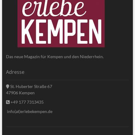
Das neue Magazin für Kempen und den Niederrhein.
Adresse
St. Huberter Straße 67
47906 Kempen
+49 177 7313435
info(at)erlebekempen.de