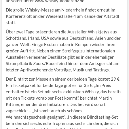
ab sofort unter www.whisky-konferenz.de
Die große Whisky-Messe am Niederrhein findet erneut im
Konferenzloft an der Wiesenstraße 4 am Rande der Altstadt
statt.
Über zwei Tage präsentieren die Aussteller Whisk(e)ys aus
Schottland, Irland, USA sowie aus Deutschland, Asien und der
ganzen Welt. Einige Exoten haben in Kempen wieder ihren
großen Auftritt. Neben einem Streifzug zu internationalen
Ausstellern erlesener Destillate gibt es in der ehemaligen
Strumpffabrik Zours/Bauerfeind hinter dem Amtsgericht am
letzten Aprilwochenende Vorträge, Musik und Tastings.
Der Eintritt zur Messe an einem der beiden Tage kostet 29 €.
Ein Ticketpaket für beide Tage gibt es für 35 €. „Im Preis
enthalten ist ein Set mit sechs exklusiven Whisky, das bereits
mit den Tickets vorab per Post kommt“, berichtet Martin
Kittner, einer der drei Initiatoren. Das Set wird sofort
zugeschickt – „ist somit auch als schönes
Weihnachtsgeschenk geeignet“. „In diesem Blindtasting-Set
befinden sich sechs edle Tropfen aus sechs Ländern, die sich