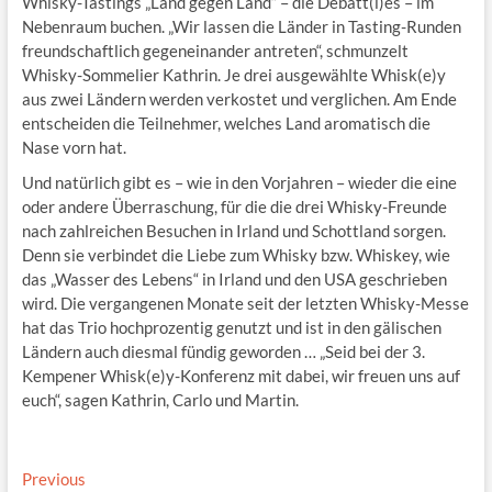
Whisky-Tastings „Land gegen Land“ – die Debatt(l)es – im
Nebenraum buchen. „Wir lassen die Länder in Tasting-Runden
freundschaftlich gegen­einander antreten“, schmunzelt
Whisky-Sommelier Kathrin. Je drei ausgewählte Whisk(e)y
aus zwei Ländern werden verkostet und verglichen. Am Ende
entscheiden die Teilnehmer, welches Land aromatisch die
Nase vorn hat.
Und natürlich gibt es – wie in den Vorjahren – wieder die eine
oder andere Überraschung, für die die drei Whisky-Freunde
nach zahlreichen Besuchen in Irland und Schottland sorgen.
Denn sie verbindet die Liebe zum Whisky bzw. Whiskey, wie
das „Wasser des Lebens“ in Irland und den USA geschrieben
wird. Die vergangenen Monate seit der letzten Whisky-Messe
hat das Trio hochprozentig genutzt und ist in den gälischen
Ländern auch diesmal fündig geworden … „Seid bei der 3.
Kempener Whisk(e)y-Konferenz mit dabei, wir freuen uns auf
euch“, sagen Kathrin, Carlo und Martin.
Beitragsnavigation
Previous
Previous