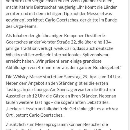
dem direkten Vergleichsurteil der Whiskykenner stellen“,
macht Kathrin Baltruschat neugierig. „Ihr könnt die Länder
erraten und mit dem richtigen Tipp auf der Messe etwas
gewinnen“, berichtet Carlo Goertsches, der dritte im Bunde
des Orga-Teams.
Als Inhaber der gleichnamigen Kempener Destillerie
Goertsches an der Vorster Straße 22, die über eine 134-
jährige Tradition verfügt, weiß Carlo, dass auch deutsche
Whisky mittlerweile ein internationales Spitzenniveau
erreicht haben. „Wir präsentieren einige grandiose
Abfüllungen von Brennereien aus dem ganzen Bundesgebiet.“
Die Whisky-Messe startet am Samstag, 29. April, um 14 Uhr.
Neben dem Angebot an den Ständen gibt es die ersten
Tastings in der Lounge. Am Sonntag erwarten die illustren
Aussteller ab 12 Uhr die Gäste an ihren Ständen. Nebenan
laufen weitere Tastings – die sogenannten Debatt(l)es.
„Leckeres Essen und alkoholfreie Getränke gibt es auch vor
Ort“, betont Carlo Goertsches.
Zusätzlich zum Messeprogramm können Besucher die