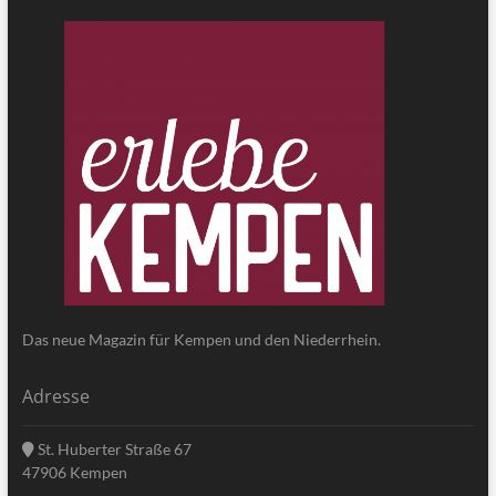
Das neue Magazin für Kempen und den Niederrhein.
Adresse
St. Huberter Straße 67
47906 Kempen