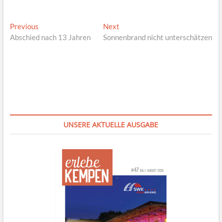
Beitragsnavigation
Previous
Next
Previous
Next
post:
post:
Abschied nach 13 Jahren
Sonnenbrand nicht unterschätzen
UNSERE AKTUELLE AUSGABE