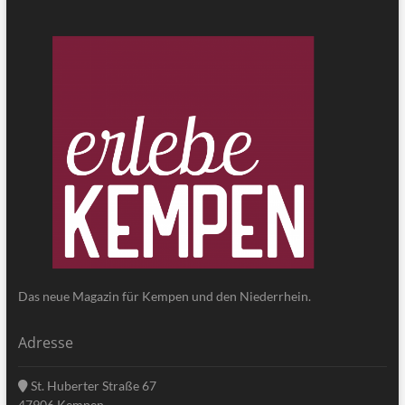
Das neue Magazin für Kempen und den Niederrhein.
Adresse
St. Huberter Straße 67
47906 Kempen