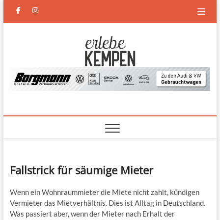
Skip
facebook
instagram
to
content
Erlebe
DAS NEUE MAGAZIN FÜR
KEMPEN UND DEN
NIEDERRHEIN
Kempen
Fallstrick für säumige Mieter
Wenn ein Wohnraummieter die Miete nicht zahlt, kündigen
Vermieter das Mietverhältnis. Dies ist Alltag in Deutschland.
Was passiert aber, wenn der Mieter nach Erhalt der