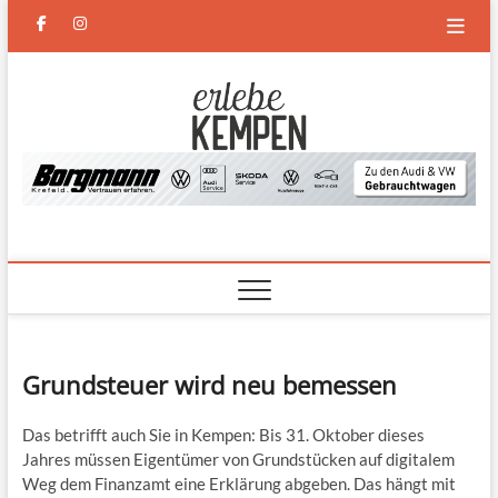
Skip
facebook
instagram
to
content
Erlebe
DAS NEUE MAGAZIN FÜR
KEMPEN UND DEN
NIEDERRHEIN
Kempen
Grundsteuer wird neu bemessen
Das betrifft auch Sie in Kempen: Bis 31. Oktober dieses
Jahres müssen Eigentümer von Grundstücken auf digitalem
Weg dem Finanzamt eine Erklärung abgeben. Das hängt mit