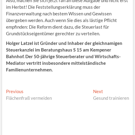
Also, machen Sie sich jetzt ran an diese Aufgabe und nicht erst
im Herbst! Die Feststellungserklärung muss der
Finanzverwaltung nach bestem Wissen und Gewissen
übergeben werden. Auch wenn Sie dies als lästige Pflicht
empfinden: Die Reform dient dazu, die Steuerlast für
Grundstückseigentümer gerechter zu verteilen.
Holger Latzel ist Gründer und Inhaber der gleichnamigen
Steuerkanzlei im Beratungshaus S 15 am Kempener
Bahnhof. Der 50-jährige Steuerberater und Wirtschafts-
Mediator vertritt insbesondere mittelständische
Familienunternehmen.
Beitragsnavigation
Previous
Next
Previous
Next
post:
post:
Flächenfraß vermeiden
Gesund trainieren