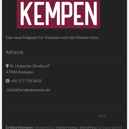
Das neue Magazin für Kempen und den Niederrhein.
Adresse
St. Huberter Straße 67
47906 Kempen
+49 177 7313435
info(at)erlebekempen.de
Home
Erlebe Kempen
| Designed by:
Theme Freesia
|
WordPress
| © Copyright All