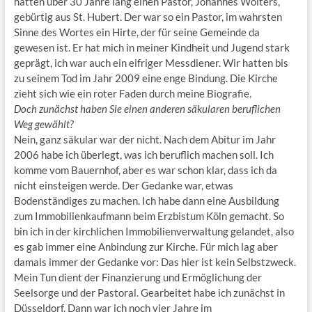
hatten über 30 Jahre lang einen Pastor, Johannes Wolters,
gebürtig aus St. Hubert. Der war so ein Pastor, im wahrsten
Sinne des Wortes ein Hirte, der für seine Gemeinde da
gewesen ist. Er hat mich in meiner Kindheit und Jugend stark
geprägt, ich war auch ein eifriger Messdiener. Wir hatten bis
zu seinem Tod im Jahr 2009 eine enge Bindung. Die Kirche
zieht sich wie ein roter Faden durch meine Biografie.
Doch zunächst haben Sie einen anderen säkularen beruflichen
Weg gewählt?
Nein, ganz säkular war der nicht. Nach dem Abitur im Jahr
2006 habe ich überlegt, was ich beruflich machen soll. Ich
komme vom Bauernhof, aber es war schon klar, dass ich da
nicht einsteigen werde. Der Gedanke war, etwas
Bodenständiges zu machen. Ich habe dann eine Ausbildung
zum Immobilienkaufmann beim Erzbistum Köln gemacht. So
bin ich in der kirchlichen Immobilienverwaltung gelandet, also
es gab immer eine Anbindung zur Kirche. Für mich lag aber
damals immer der Gedanke vor: Das hier ist kein Selbstzweck.
Mein Tun dient der Finanzierung und Ermöglichung der
Seelsorge und der Pastoral. Gearbeitet habe ich zunächst in
Düsseldorf. Dann war ich noch vier Jahre im