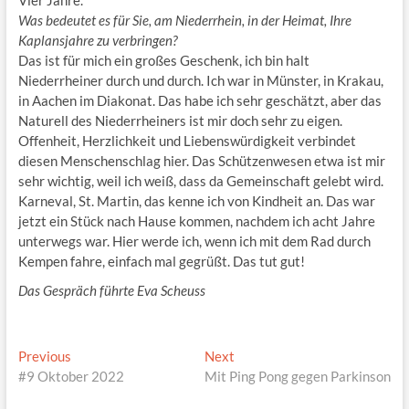
Vier Jahre.
Was bedeutet es für Sie, am Niederrhein, in der Heimat, Ihre
Kaplansjahre zu verbringen?
Das ist für mich ein großes Geschenk, ich bin halt
Niederrheiner durch und durch. Ich war in Münster, in Krakau,
in Aachen im Diakonat. Das habe ich sehr geschätzt, aber das
Naturell des Niederrheiners ist mir doch sehr zu eigen.
Offenheit, Herzlichkeit und Liebenswürdigkeit verbindet
diesen Menschenschlag hier. Das Schützenwesen etwa ist mir
sehr wichtig, weil ich weiß, dass da Gemeinschaft gelebt wird.
Karneval, St. Martin, das kenne ich von Kindheit an. Das war
jetzt ein Stück nach Hause kommen, nachdem ich acht Jahre
unterwegs war. Hier werde ich, wenn ich mit dem Rad durch
Kempen fahre, einfach mal gegrüßt. Das tut gut!
Das Gespräch führte Eva Scheuss
Beitragsnavigation
Previous
Next
Previous
Next
post:
post:
#9 Oktober 2022
Mit Ping Pong gegen Parkinson