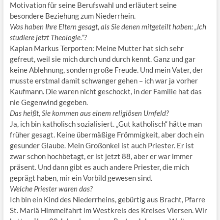
Motivation für seine Berufswahl und erläutert seine
besondere Beziehung zum Niederrhein.
Was haben Ihre Eltern gesagt, als Sie denen mitgeteilt haben: „Ich
studiere jetzt Theologie.“?
Kaplan Markus Terporten: Meine Mutter hat sich sehr
gefreut, weil sie mich durch und durch kennt. Ganz und gar
keine Ablehnung, sondern große Freude. Und mein Vater, der
musste erstmal damit schwanger gehen – ich war ja vorher
Kaufmann. Die waren nicht geschockt, in der Familie hat das
nie Gegenwind gegeben.
Das heißt, Sie kommen aus einem religiösen Umfeld?
Ja, ich bin katholisch sozialisiert. „Gut katholisch“ hätte man
früher gesagt. Keine übermäßige Frömmigkeit, aber doch ein
gesunder Glaube. Mein Großonkel ist auch Priester. Er ist
zwar schon hochbetagt, er ist jetzt 88, aber er war immer
präsent. Und dann gibt es auch andere Priester, die mich
geprägt haben, mir ein Vorbild gewesen sind.
Welche Priester waren das?
Ich bin ein Kind des Niederrheins, gebürtig aus Bracht, Pfarre
St. Mariä Himmelfahrt im Westkreis des Kreises Viersen. Wir