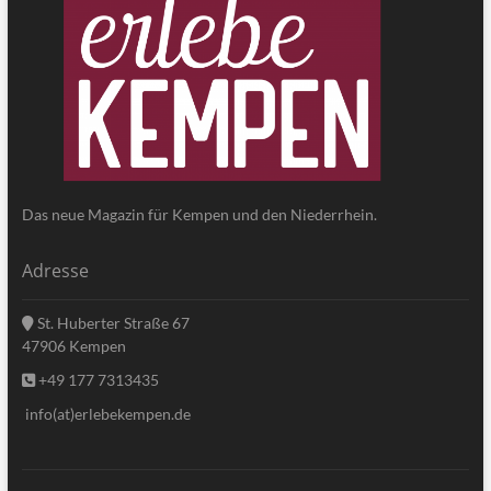
Das neue Magazin für Kempen und den Niederrhein.
Adresse
St. Huberter Straße 67
47906 Kempen
+49 177 7313435
info(at)erlebekempen.de