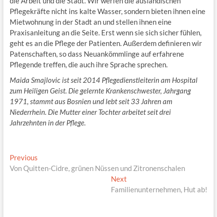
die Arbeit und die Stadt. Wir werfen die ausländischen
Pflegekräfte nicht ins kalte Wasser, sondern bieten ihnen eine
Mietwohnung in der Stadt an und stellen ihnen eine
Praxisanleitung an die Seite. Erst wenn sie sich sicher fühlen,
geht es an die Pflege der Patienten. Außerdem definieren wir
Patenschaften, so dass Neuankömmlinge auf erfahrene
Pflegende treffen, die auch ihre Sprache sprechen.
Maida Smajlovic ist seit 2014 Pflegedienstleiterin am Hospital
zum Heiligen Geist. Die gelernte Krankenschwester, Jahrgang
1971, stammt aus Bosnien und lebt seit 33 Jahren am
Niederrhein. Die Mutter einer Tochter arbeitet seit drei
Jahrzehnten in der Pflege.
Beitragsnavigation
Previous
Previous
post:
Von Quitten-Cidre, grünen Nüssen und Zitronenschalen
Next
Next
post:
Familienunternehmen, Hut ab!