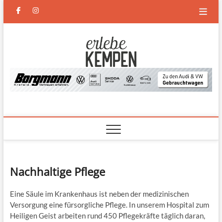
Skip
facebook
instagram
to
content
Erlebe
DAS NEUE MAGAZIN FÜR
KEMPEN UND DEN
NIEDERRHEIN
Kempen
Nachhaltige Pflege
Eine Säule im Krankenhaus ist neben der medizinischen
Versorgung eine fürsorgliche Pflege. In unserem Hospital zum
Heiligen Geist arbeiten rund 450 Pflegekräfte täglich daran,