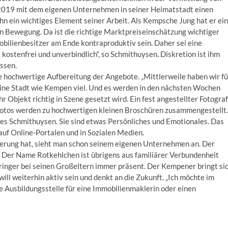
 2019 mit dem eigenen Unternehmen in seiner Heimatstadt einen
n ein wichtiges Element seiner Arbeit. Als Kempsche Jung hat er ein
 in Bewegung. Da ist die richtige Marktpreiseinschätzung wichtiger
obilienbesitzer am Ende kontraproduktiv sein. Daher sei eine
s kostenfrei und unverbindlich“, so Schmithuysen. Diskretion ist ihm
ssen.
 hochwertige Aufbereitung der Angebote. „Mittlerweile haben wir fü
ine Stadt wie Kempen viel. Und es werden in den nächsten Wochen
hr Objekt richtig in Szene gesetzt wird. Ein fest angestellter Fotograf
Fotos werden zu hochwertigen kleinen Broschüren zusammengestellt.
es Schmithuysen. Sie sind etwas Persönliches und Emotionales. Das
auf Online-Portalen und in Sozialen Medien.
ierung hat, sieht man schon seinem eigenen Unternehmen an. Der
 Der Name Rotkehlchen ist übrigens aus familiärer Verbundenheit
ringer bei seinen Großeltern immer präsent. Der Kempener bringt si
 will weiterhin aktiv sein und denkt an die Zukunft. „Ich möchte im
 Ausbildungsstelle für eine Immobilienmaklerin oder einen