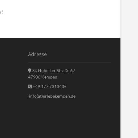
s!
Adresse
St. Huberter Straße 67
47906 Kempen
+49 177 7313435
info(at)erlebekempen.de