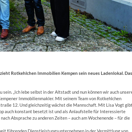
 bezieht Rotkehlchen Immobilien Kempen sein neues Ladenlokal. Da
u sein. „Ich lebe selbst in der Altstadt und nun können wir auch unser
r Kempener Immobilienmakler. Mit seinem Team von Rotkehlchen
straße 12. Und gleichzeitig wächst die Mannschaft. Mit Lisa Vogt gib
hop auch konstant besetzt ist und als Anlaufstelle für Interessierte
hin nach Absprache zu anderen Zeiten – auch am Wochen­ende – für die
eit führenden Dienstleistungsunternehmen in der Vermittlung von