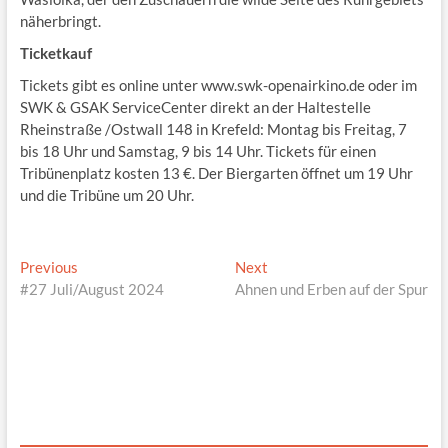
näherbringt.
Ticketkauf
Tickets gibt es online unter www.swk-openairkino.de oder im
SWK & GSAK ServiceCenter direkt an der Haltestelle
Rheinstraße /Ostwall 148 in Krefeld: Montag bis Freitag, 7
bis 18 Uhr und Samstag, 9 bis 14 Uhr. Tickets für einen
Tribünenplatz kosten 13 €. Der Biergarten öffnet um 19 Uhr
und die Tribüne um 20 Uhr.
Beitragsnavigation
Previous
Next
Previous
Next
post:
post:
#27 Juli/August 2024
Ahnen und Erben auf der Spur