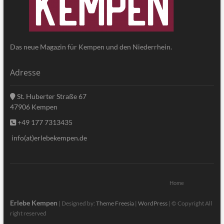
Das neue Magazin für Kempen und den Niederrhein.
Adresse
St. Huberter Straße 67
47906 Kempen
+49 177 7313435
info(at)erlebekempen.de
Home
Erlebe Kempen
| Designed by:
Theme Freesia
|
WordPress
| © Copyright All
right reserved