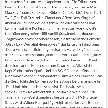
heimischen Sofa aus, wie „Napoleon“ oder „Die Tribute von
Panem: The Ballad of Songbirds & Snakes“, „Furiosa: A Mad
Max Saga“ oder „Bad Boys – Ride or Die“, „Barbie“, „Dune: Part
Two“, „The Fall Guy“ oder „Planet der Affen: New Kingdom“.
Aber auch Freunde des deutschen und europäischen Films
kommen auf ihre Kosten, mit Filmen wie „Girl you know it‘s
true“ über den großen Milli-Vanilli-Schwindel, die deutsche
Tragikomödie Wochenendrebellen, die französische Komödie
„Oh La La – Wer ahnt denn sowas?“, das britische Filmdrama
„Die unwahrscheinliche Pilgerreise des Harold Fry“ oder das
deutsche Gerichtsdrama „Anatomie eines Falls“. Für die ganze
Familie sind Filme wie „Ich – Einfach unverbesserlich 4“ mit
den charmanten Minions und der Pixar-Film „Alles steht
Kopf 2“ ein großer Spaß. Und das SWK Open Air Kino bietet
auch immer wieder unbekannteren Filmen eine Leinwand. Wie
die Geschichte des Extremsportlers Jonas Deichmann, die in
„Das Limit bin nur ich“ zu sehen ist. Darin wird sein
spektakulärer Rekord erzählt, rund um die Welt über 120
Tage Triathlon-Wettkämpfe zu bestreiten. Als Multivision-
Schau wird „Wilder Ruhrpott“ gezeigt, moderiert von Bernd
Wasiolka, der den Zuschauern die wilde Seite des Ruhrgebiets