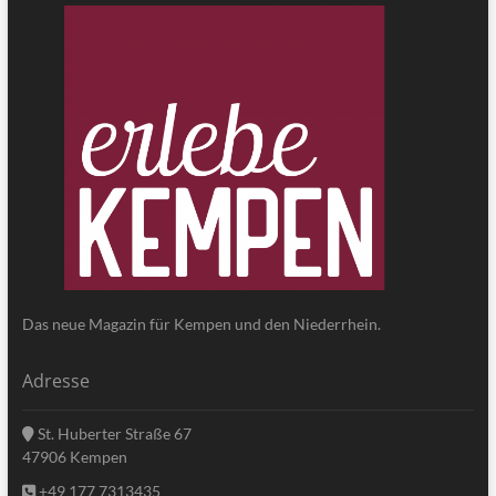
Das neue Magazin für Kempen und den Niederrhein.
Adresse
St. Huberter Straße 67
47906 Kempen
+49 177 7313435