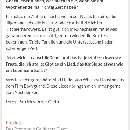
Abschließend noch, was machen Sie, wenn Sie am
Wochenende mal richtig Zeit haben?
Ich nutze die Zeit und mache viel in der Natur. Ich bin selber
Jäger und liebe die Natur. Zugleich arbeitete ich im
Tischlerhandwerk. Es ist gut, sich in Ruhephasen mit etwas
ganz anderem zu beschäftigen, um wieder die Kraft zu
bekommen, für die Familien und die Unterstützung in der
schwierigen Zeit.
Jetzt wirklich abschließend, und das ist jetzt die schwerste
Frage, die ich stelle: Gibt es ein Lied, das für Sie so etwas wie
ein Lebensmotto ist?
Was ich sehr gerne höre, sind Lieder von Whitney Houston aus
dem Film Bodyguard. Diese Lieder bringen mich immer gerne
zum Nachdenken.
Fotos: Patrick van der Gieth
Beitragsnavigation
Previous
Previous
post:
Das Petertor in Goldenem Glanz