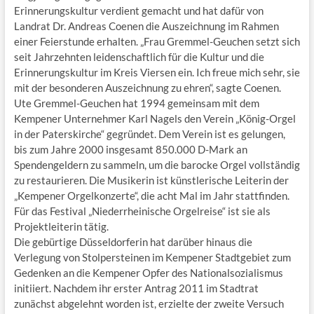
Erinnerungskultur verdient gemacht und hat dafür von
Landrat Dr. Andreas Coenen die Auszeichnung im Rahmen
einer Feierstunde erhalten. „Frau Gremmel-Geuchen setzt sich
seit Jahrzehnten leidenschaftlich für die Kultur und die
Erinnerungskultur im Kreis Viersen ein. Ich freue mich sehr, sie
mit der besonderen Auszeichnung zu ehren“, sagte Coenen.
Ute Gremmel-Geuchen hat 1994 gemeinsam mit dem
Kempener Unternehmer Karl Nagels den Verein „König-Orgel
in der Paterskirche“ gegründet. Dem Verein ist es gelungen,
bis zum Jahre 2000 insgesamt 850.000 D-Mark an
Spendengeldern zu sammeln, um die barocke Orgel vollständig
zu restaurieren. Die Musikerin ist künstlerische Leiterin der
„Kempener Orgelkonzerte“, die acht Mal im Jahr stattfinden.
Für das Festival „Niederrheinische Orgelreise“ ist sie als
Projektleiterin tätig.
Die gebürtige Düsseldorferin hat darüber hinaus die
Verlegung von Stolpersteinen im Kempener Stadtgebiet zum
Gedenken an die Kempener Opfer des Nationalsozialismus
initiiert. Nachdem ihr erster Antrag 2011 im Stadtrat
zunächst abgelehnt worden ist, erzielte der zweite Versuch