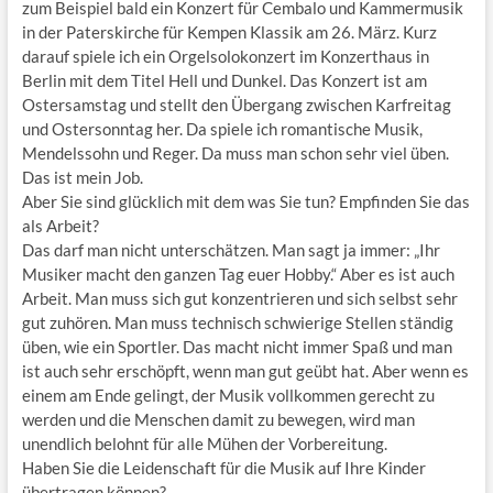
zum Beispiel bald ein Konzert für Cembalo und Kammermusik
in der Paterskirche für Kempen Klassik am 26. März. Kurz
darauf spiele ich ein Orgelsolokonzert im Konzerthaus in
Berlin mit dem Titel Hell und Dunkel. Das Konzert ist am
Ostersamstag und stellt den Übergang zwischen Karfreitag
und Ostersonntag her. Da spiele ich romantische Musik,
Mendelssohn und Reger. Da muss man schon sehr viel üben.
Das ist mein Job.
Aber Sie sind glücklich mit dem was Sie tun? Empfinden Sie das
als Arbeit?
Das darf man nicht unterschätzen. Man sagt ja immer: „Ihr
Musiker macht den ganzen Tag euer Hobby.“ Aber es ist auch
Arbeit. Man muss sich gut konzentrieren und sich selbst sehr
gut zuhören. Man muss technisch schwierige Stellen ständig
üben, wie ein Sportler. Das macht nicht immer Spaß und man
ist auch sehr erschöpft, wenn man gut geübt hat. Aber wenn es
einem am Ende gelingt, der Musik vollkommen gerecht zu
werden und die Menschen damit zu bewegen, wird man
unendlich belohnt für alle Mühen der Vorbereitung.
Haben Sie die Leidenschaft für die Musik auf Ihre Kinder
übertragen können?