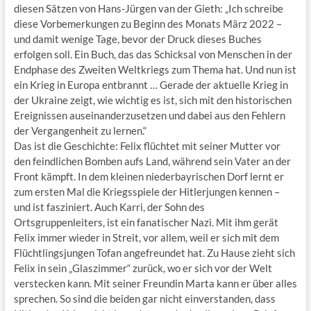
diesen Sätzen von Hans-Jürgen van der Gieth: „Ich schreibe
diese Vorbemerkungen zu Beginn des Monats März 2022 –
und damit wenige Tage, bevor der Druck dieses Buches
erfolgen soll. Ein Buch, das das Schicksal von Menschen in der
Endphase des Zweiten Weltkriegs zum Thema hat. Und nun ist
ein Krieg in Europa entbrannt … Gerade der aktuelle Krieg in
der Ukraine zeigt, wie wichtig es ist, sich mit den historischen
Ereignissen auseinanderzusetzen und dabei aus den Fehlern
der Vergangenheit zu lernen.“
Das ist die Geschichte: Felix flüchtet mit seiner Mutter vor
den feindlichen Bomben aufs Land, während sein Vater an der
Front kämpft. In dem kleinen niederbayrischen Dorf lernt er
zum ersten Mal die Kriegsspiele der Hitlerjungen kennen –
und ist fasziniert. Auch Karri, der Sohn des
Ortsgruppenleiters, ist ein fanatischer Nazi. Mit ihm gerät
Felix immer wieder in Streit, vor allem, weil er sich mit dem
Flüchtlingsjungen Tofan angefreundet hat. Zu Hause zieht sich
Felix in sein „Glaszimmer“ zurück, wo er sich vor der Welt
verstecken kann. Mit seiner Freundin Marta kann er über alles
sprechen. So sind die beiden gar nicht einverstanden, dass