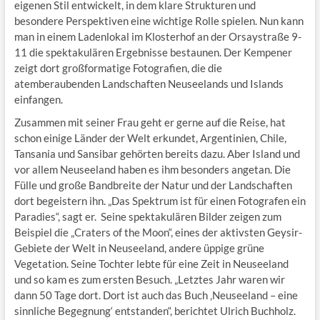
eigenen Stil entwickelt, in dem klare Strukturen und
besondere Perspektiven eine wichtige Rolle spielen. Nun kann
man in einem Ladenlokal im Klosterhof an der Orsaystraße 9-
11 die spektakulären Ergebnisse bestaunen. Der Kempener
zeigt dort großformatige Fotografien, die die
atemberaubenden Landschaften Neuseelands und Islands
einfangen.
Zusammen mit seiner Frau geht er gerne auf die Reise, hat
schon einige Länder der Welt erkundet, Argentinien, Chile,
Tansania und Sansibar gehörten bereits dazu. Aber Island und
vor allem Neuseeland haben es ihm besonders angetan. Die
Fülle und große Bandbreite der Natur und der Landschaften
dort begeistern ihn. „Das Spektrum ist für einen Fotografen ein
Paradies“, sagt er. Seine spektakulären Bilder zeigen zum
Beispiel die „Craters of the Moon“, eines der aktivsten Geysir-
Gebiete der Welt in Neuseeland, andere üppige grüne
Vegetation. Seine Tochter lebte für eine Zeit in Neuseeland
und so kam es zum ersten Besuch. „Letztes Jahr waren wir
dann 50 Tage dort. Dort ist auch das Buch ‚Neuseeland – eine
sinnliche Begegnung‘ entstanden“, berichtet Ulrich Buchholz.