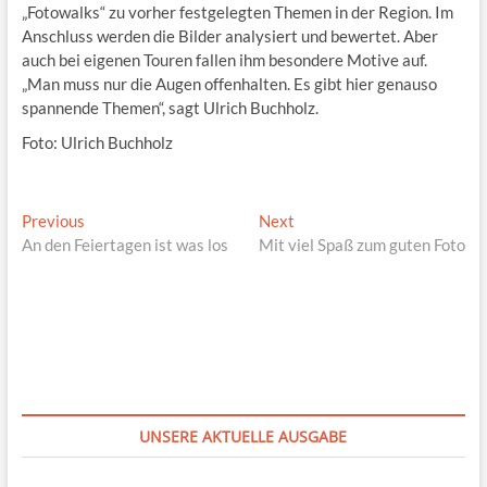
„Fotowalks“ zu vorher festgelegten Themen in der Region. Im
Anschluss werden die Bilder analysiert und bewertet. Aber
auch bei eigenen Touren fallen ihm besondere Motive auf.
„Man muss nur die Augen offenhalten. Es gibt hier genauso
spannende Themen“, sagt Ulrich Buchholz.
Foto: Ulrich Buchholz
Beitragsnavigation
Previous
Next
Previous
Next
post:
post:
An den Feiertagen ist was los
Mit viel Spaß zum guten Foto
UNSERE AKTUELLE AUSGABE