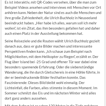
Es ist interaktiv, mit QR-Codes versehen, über die man zum
Beispiel Videos ansehen und Interviews mit Menschen vor Ort
anhören kann. Neben der Natur sind es auch die Menschen und
ihre große Zufriedenheit, die Ulrich Buchholz in Neuseeland
beeindruckt haben. „Hier habe ich alles, warum soll ich mehr
wollen“, ist ein Zitat, das ihm besonders gefallen hat und daher
auch einen Platz in der Ausstellung bekommen hat.
Seine Reiseziele und die Routen wählt Ulrich Buchholz gezielt
danach aus, dass er gute Bilder machen und interessante
Perspektiven finden kann. „Ich schaue zum Beispiel nach
Möglichkeiten, mit dem Helikopter zu fliegen“, erzählt er. Der
Flug über Island bei -25 Grad und offener Tür war dabei eine
besonders spannende Erfahrung. Oder die siebenstündige
Wanderung, die ihn durch Gletschereis in eine Höhle führte, in
der er beeindruckende Bilder festhalten konnte. Das
Faszinierende: Dieses Bild bleibt wohl einmalig. Der
Lichteinfall, die Farben, alles stimmte in diesem Moment. Im
Sommer schmilzt das Eis und im nächsten Winter wird alles
dort ganz anders aussehen.
Mit dem Aufzug ist er schon 120 Meter in die Tiefe gefahren,