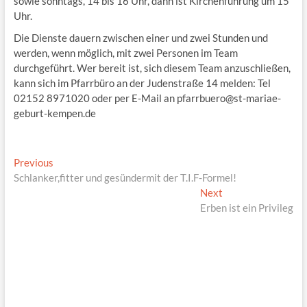
sowie sonntags, 14 bis 16 Uhr, dann ist Kirchenführung um 15
Uhr.
Die Dienste dauern zwischen einer und zwei Stunden und
werden, wenn möglich, mit zwei Personen im Team
durchgeführt. Wer bereit ist, sich diesem Team anzuschließen,
kann sich im Pfarrbüro an der Judenstraße 14 melden: Tel
02152 8971020 oder per E-Mail an pfarrbuero@st-mariae-
geburt-kempen.de
Beitragsnavigation
Previous
Previous
post:
Schlanker,fitter und gesündermit der T.I.F-Formel!
Next
Next
post:
Erben ist ein Privileg