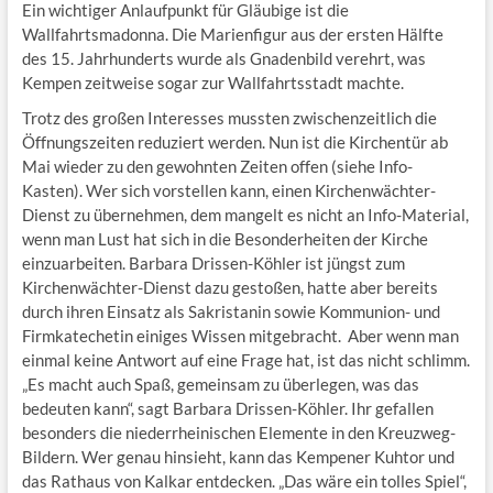
Ein wichtiger Anlaufpunkt für Gläubige ist die
Wallfahrtsmadonna. Die Marienfigur aus der ersten Hälfte
des 15. Jahrhunderts wurde als Gnadenbild verehrt, was
Kempen zeitweise sogar zur Wallfahrtsstadt machte.
Trotz des großen Interesses mussten zwischenzeitlich die
Öffnungszeiten reduziert werden. Nun ist die Kirchentür ab
Mai wieder zu den gewohnten Zeiten offen (siehe Info-
Kasten). Wer sich vorstellen kann, einen Kirchenwächter-
Dienst zu übernehmen, dem mangelt es nicht an Info-Material,
wenn man Lust hat sich in die Besonderheiten der Kirche
einzuarbeiten. Barbara Drissen-Köhler ist jüngst zum
Kirchenwächter-Dienst dazu gestoßen, hatte aber bereits
durch ihren Einsatz als Sakristanin sowie Kommunion- und
Firmkatechetin einiges Wissen mitgebracht. Aber wenn man
einmal keine Antwort auf eine Frage hat, ist das nicht schlimm.
„Es macht auch Spaß, gemeinsam zu überlegen, was das
bedeuten kann“, sagt Barbara Drissen-Köhler. Ihr gefallen
besonders die niederrheinischen Elemente in den Kreuzweg-
Bildern. Wer genau hinsieht, kann das Kempener Kuhtor und
das Rathaus von Kalkar entdecken. „Das wäre ein tolles Spiel“,