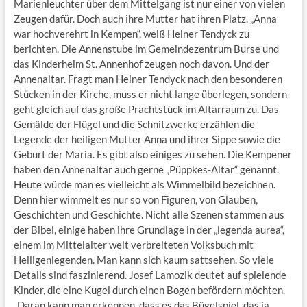
Marienleuchter über dem Mittelgang ist nur einer von vielen
Zeugen dafür. Doch auch ihre Mutter hat ihren Platz. „Anna
war hochverehrt in Kempen“, weiß Heiner Tendyck zu
berichten. Die Annenstube im Gemeindezentrum Burse und
das Kinderheim St. Annenhof zeugen noch davon. Und der
Annenaltar. Fragt man Heiner Tendyck nach den besonderen
Stücken in der Kirche, muss er nicht lange überlegen, sondern
geht gleich auf das große Prachtstück im Altarraum zu. Das
Gemälde der Flügel und die Schnitzwerke erzählen die
Legende der heiligen Mutter Anna und ihrer Sippe sowie die
Geburt der Maria. Es gibt also einiges zu sehen. Die Kempener
haben den Annenaltar auch gerne „Püppkes-Altar“ genannt.
Heute würde man es vielleicht als Wimmelbild bezeichnen.
Denn hier wimmelt es nur so von Figuren, von Glauben,
Geschichten und Geschichte. Nicht alle Szenen stammen aus
der Bibel, einige haben ihre Grundlage in der „legenda aurea“,
einem im Mittelalter weit verbreiteten Volksbuch mit
Heiligenlegenden. Man kann sich kaum sattsehen. So viele
Details sind faszinierend. Josef Lamozik deutet auf spielende
Kinder, die eine Kugel durch einen Bogen befördern möchten.
„Daran kann man erkennen, dass es das Bügelspiel, das ja