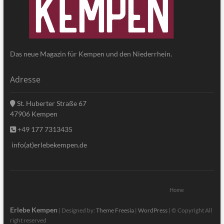
Das neue Magazin für Kempen und den Niederrhein.
Adresse
St. Huberter Straße 67
47906 Kempen
+49 177 7313435
info(at)erlebekempen.de
Home
Erlebe Kempen
| Designed by:
Theme Freesia
|
WordPress
| © Copyright All
right reserved