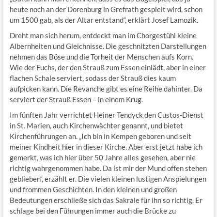
heute noch an der Dorenburg in Grefrath gespielt wird, schon
um 1500 gab, als der Altar entstand“, erklärt Josef Lamozik.
Dreht man sich herum, entdeckt man im Chorgestühl kleine
Albernheiten und Gleichnisse. Die geschnitzten Darstellungen
nehmen das Böse und die Torheit der Menschen aufs Korn.
Wie der Fuchs, der den Strauß zum Essen einlädt, aber in einer
flachen Schale serviert, sodass der Strauß dies kaum
aufpicken kann. Die Revanche gibt es eine Reihe dahinter. Da
serviert der Strauß Essen – in einem Krug.
Im fünften Jahr verrichtet Heiner Tendyck den Custos-Dienst
in St. Marien, auch Kirchenwächter genannt, und bietet
Kirchenführungen an. „Ich bin in Kempen geboren und seit
meiner Kindheit hier in dieser Kirche. Aber erst jetzt habe ich
gemerkt, was ich hier über 50 Jahre alles gesehen, aber nie
richtig wahrgenommen habe. Da ist mir der Mund offen stehen
geblieben“, erzählt er. Die vielen kleinen lustigen Anspielungen
und frommen Geschichten. In den kleinen und großen
Bedeutungen erschließe sich das Sakrale für ihn so richtig. Er
schlage bei den Führungen immer auch die Brücke zu