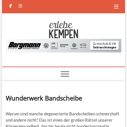
Skip
facebook
instagram
to
content
Erlebe
DAS NEUE MAGAZIN FÜR
KEMPEN UND DEN
NIEDERRHEIN
Kempen
Wunderwerk Bandscheibe
Warum sind manche degenerierte Bandscheiben schmerzhaft
und andere nicht? Das ist eines der großen Rätsel unserer
Körpergesundheit, das bis heute nicht hundertprozentig