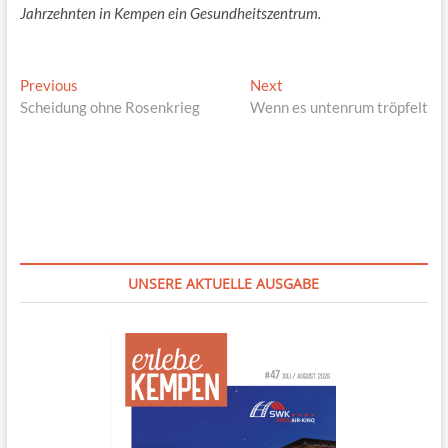
Jahrzehnten in Kempen ein Gesundheitszentrum.
Beitragsnavigation
Previous
Next
Previous
Next
post:
post:
Scheidung ohne Rosenkrieg
Wenn es untenrum tröpfelt
UNSERE AKTUELLE AUSGABE