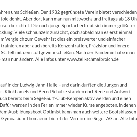
Jahren ums Schießen. Der 1932 gegründete Verein bietet verschiede
tole denkt. Aber dort kann man nun mittwochs und freitags ab 18 Uh
sen berichtet. Die noch junge Sportart erfreut sich immer größerer
cklung. Viele schmunzeln zunächst, doch sobald man es erst einmal
 Im Vergleich zum Gewehr ist dies ein preiswerter und einfacher
, trainieren aber auch bereits Konzentration, Präzision und innere
m SC Tell mit dem Luftgewehrschießen. Nach der Pandemie habe man
e man nun ändern. Alle Infos unter www.tell-schmalbroich.de
 auf in der Ludwig-Jahn-Halle – und darin durften die Jungen und
as Klinkhamels und Bernd Schulze standen dort Rede und Antwort.
uch bereits beim Segel-Surf-Club-Kempen aktiv werden und einen
 Dafür werden in den Ferien immer wieder Kurse angeboten, in denen
h dem Ausbildungsboot Optimist kann man auch weitere Bootsklassen
m Gymnasium Thomaeum bietet der Verein eine Segel-AG an. Alle Inf