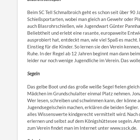
Beim SC Tell Schmalbroich geht es schon seit über 90 
Schießsportarten, wobei man gleich an Gewehr oder Pis
auch Blasrohrschießen, wie Jugendwart Günter Pannhau
Beliebtheit und erlebt eine rasante, europaweite Entwi
ausprobiert hat, entdeckt man, wie viel Spaß es macht.
Einstieg für die Kinder. So lernen sie den Verein kennen
Ruhe. In der Regel ab 12 Jahren beginnt man dann bei
leider nur noch wenige Jugendliche im Verein. Das woll
Segeln
Das gelbe Boot und das große weiße Segel fielen gleich
Mädchen im Grundschulalter einmal Platz nehmen. Jon
Wer lesen, schreiben und schwimmen kann, der könne a
Jugendsegelschein machen, erklären die beiden Segler.
alles Wissenswerte kindgerecht vermittelt wird. Nac
erlernen und selbst auf dem Königshüttesee segeln. A
zum Verein findet man im Internet unter www.ssck.de.