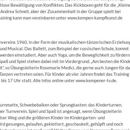
ltlose Bewältigung von Konflikten. Das Kickboxen geht für die „Klein
so Andrea Schnell, aber der Zusammenhalt in der Gruppe spielt bei
training kann man vereinbaren unter www.kempen-kampfkunst.de
nvereins 1960. In der Form der musikalischen-tänzerischen Erziehun
und Musical. Das Ballett, zum Beispiel der russischen Schule, kommt
 werden einstudiert. Aber auch Yoga, um die Beweglichkeit zu fördern
Spaß und Spiel stehen dabei mit im Vordergrund. „Am besten die Kind
, so Übungsleiterin Rosemarie Medici, die gerne auch Jungen für d
anzen vertreten seien. Für Kinder ab vier Jahren findet das Training
6 bis 17 Uhr statt. Alle Infos online unter www.kempener-tv.de.
t Turnmatte, Schwebebalken oder Sprungkasten: das Kinderturnen.
r Turnverein. Spiel und Spaß ist angesagt, wenn Übungsleiterin
ser Weg und die größeren Kinder im Kindergarten- und
ird gesungen, gelaufen, geklettert, geschaukelt, gehüpft und noch