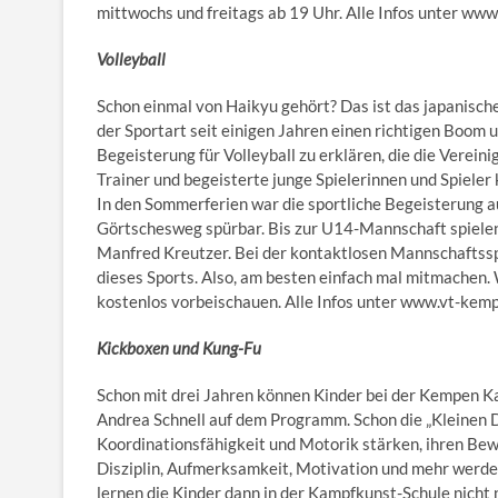
mittwochs und freitags ab 19 Uhr. Alle Infos unter www
Volleyball
Schon einmal von Haikyu gehört? Das ist das japanisch
der Sportart seit einigen Jahren einen richtigen Boom un
Begeisterung für Volleyball zu erklären, die die Verei
Trainer und begeisterte junge Spielerinnen und Spiele
In den Sommerferien war die sportliche Begeisterung
Görtschesweg spürbar. Bis zur U14-Mannschaft spielen
Manfred Kreutzer. Bei der kontaktlosen Mannschaftsspo
dieses Sports. Also, am besten einfach mal mitmachen.
kostenlos vorbeischauen. Alle Infos unter www.vt-kem
Kickboxen und Kung-Fu
Schon mit drei Jahren können Kinder bei der Kempen 
Andrea Schnell auf dem Programm. Schon die „Kleinen D
Koordinationsfähigkeit und Motorik stärken, ihren Be
Disziplin, Aufmerksamkeit, Motivation und mehr werden
lernen die Kinder dann in der Kampfkunst-Schule nicht 