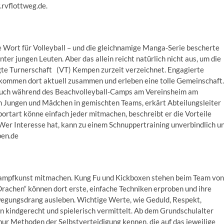
.rvflottweg.de.
e Wort für Volleyball – und die gleichnamige Manga-Serie bescherte
ter jungen Leuten. Aber das allein reicht natürlich nicht aus, um die
nigte Turnerschaft (VT) Kempen zurzeit verzeichnet. Engagierte
r kommen dort aktuell zusammen und erleben eine tolle Gemeinschaft.
 auch während des Beachvolleyball-Camps am Vereinsheim am
 Jungen und Mädchen in gemischten Teams, erkärt Abteilungsleiter
rtart könne einfach jeder mitmachen, beschreibt er die Vorteile
 Wer Interesse hat, kann zu einem Schnuppertraining unverbindlich u
pen.de
Kampfkunst mitmachen. Kung Fu und Kickboxen stehen beim Team von
rachen“ können dort erste, einfache Techniken erproben und ihre
wegungsdrang ausleben. Wichtige Werte, wie Geduld, Respekt,
 kindgerecht und spielerisch vermittelt. Ab dem Grundschulalter
nur Methoden der Selbstverteidigung kennen, die auf das jeweilige