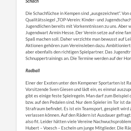
Schach
Die Schachfüchse in Kempen sind „ausgezeichnet“. Von
Qualitätssiegel „TOP-Verein: Kinder- und Jugendscha
Jugendlichen bereits mit Vorkenntnissen zu uns. Aber w
Jugendwart Armin Hesse. Der Verein setze auf eine famil
Spaß machen soll. Daher verzichte man bewusst auf Le
Aktionen gehören zum Vereinsleben dazu. Ambitionierte,
aber ebenfalls den richtigen Spielpartner. Das Jugendtr
Schnuppertrainings an. Die Termine werden auf der Ho
Radball
Einer der Exoten unter den Kempener Sportarten ist Ra
Vorsitzende Sven Giesen und lädt ein, es einmal auszupr
gibt es einige feste Spielregeln. Man darf zum Beispiel 
bzw. auf den Pedalen sind. Nur dem Spieler im Tor ist d
Strafraum befindet. Es ist ein Teamsport, gespielt wird
verlassen können. Auf den Rädern ist Ausdauer gefragt.
also fit. Leider hätten viele Vereine Nachwuchsprobleme
Hubert – Voesch – Escheln um junge Mitglieder. Die Rä