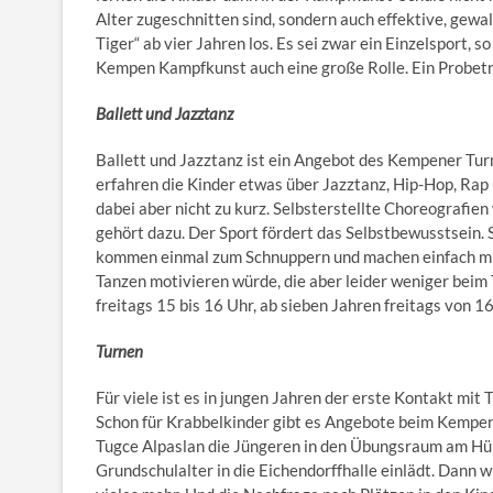
Alter zugeschnitten sind, sondern auch effektive, gewa
Tiger“ ab vier Jahren los. Es sei zwar ein Einzelsport, 
Kempen Kampfkunst auch eine große Rolle. Ein Probe
Ballett und Jazztanz
Ballett und Jazztanz ist ein Angebot des Kempener Tur
erfahren die Kinder etwas über Jazztanz, Hip-Hop, Rap 
dabei aber nicht zu kurz. Selbsterstellte Choreografien
gehört dazu. Der Sport fördert das Selbstbewusstsein. 
kommen einmal zum Schnuppern und machen einfach mit“
Tanzen motivieren würde, die aber leider weniger beim T
freitags 15 bis 16 Uhr, ab sieben Jahren freitags von 1
Turnen
Für viele ist es in jungen Jahren der erste Kontakt mi
Schon für Krabbelkinder gibt es Angebote beim Kempene
Tugce Alpaslan die Jüngeren in den Übungsraum am Hül
Grundschulalter in die Eichendorffhalle einlädt. Dann w