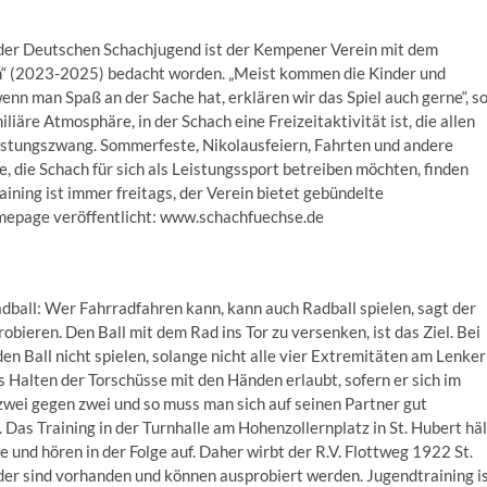
 der Deutschen Schachjugend ist der Kempener Verein mit dem
ch“ (2023-2025) bedacht worden. „Meist kommen die Kinder und
enn man Spaß an der Sache hat, erklären wir das Spiel auch gerne“, s
iäre Atmosphäre, in der Schach eine Freizeitaktivität ist, die allen
istungszwang. Sommerfeste, Nikolausfeiern, Fahrten und andere
 die Schach für sich als Leistungssport betreiben möchten, finden
aining ist immer freitags, der Verein bietet gebündelte
mepage veröffentlicht: www.schachfuechse.de
dball: Wer Fahrradfahren kann, kann auch Radball spielen, sagt der
obieren. Den Ball mit dem Rad ins Tor zu versenken, ist das Ziel. Bei
den Ball nicht spielen, solange nicht alle vier Extremitäten am Lenker
as Halten der Torschüsse mit den Händen erlaubt, sofern er sich im
 zwei gegen zwei und so muss man sich auf seinen Partner gut
 Das Training in der Turnhalle am Hohenzollernplatz in St. Hubert häl
 und hören in der Folge auf. Daher wirbt der R.V. Flottweg 1922 St.
der sind vorhanden und können ausprobiert werden. Jugendtraining i