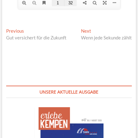
Beitragsnavigation
Previous
Next
Previous
Next
post:
post:
Gut versichert für die Zukunft
Wenn jede Sekunde zählt
UNSERE AKTUELLE AUSGABE