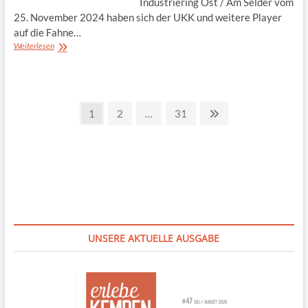
Industriering Ost / Am Selder vom
25. November 2024 haben sich der UKK und weitere Player
auf die Fahne…
Zirkuläres
Weiterlesen
Gewerbegebiet
stärkt
den
Standort
Seitennummerierung
Page
Page
Page
Next
1
2
…
31
page
der
Beiträge
UNSERE AKTUELLE AUSGABE