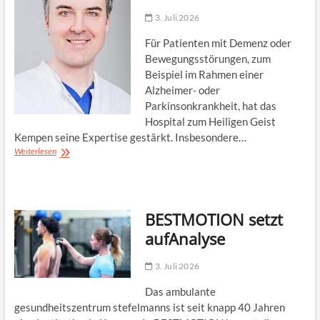
3. Juli 2026
Für Patienten mit Demenz oder
Bewegungsstörungen, zum
Beispiel im Rahmen einer
Alzheimer- oder
Parkinsonkrankheit, hat das
Hospital zum Heiligen Geist
Kempen seine Expertise gestärkt. Insbesondere…
Parkinson
Weiterlesen
und
Demenz
im
Blick
BESTMOTION setzt
aufAnalyse
3. Juli 2026
Das ambulante
gesundheitszentrum stefelmanns ist seit knapp 40 Jahren