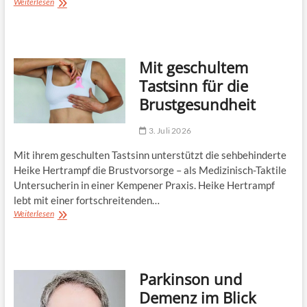
Von
Weiterlesen
Arbeitsweg
bis
Abenteuer
–
Mit geschultem
warum
die
Tastsinn für die
Fahrradbrille
Brustgesundheit
boomt
3. Juli 2026
Mit ihrem geschulten Tastsinn unterstützt die sehbehinderte
Heike Hertrampf die Brustvorsorge – als Medizinisch-Taktile
Untersucherin in einer Kempener Praxis. Heike Hertrampf
lebt mit einer fortschreitenden…
Mit
Weiterlesen
geschultem
Tastsinn
für
die
Parkinson und
Brustgesundheit
Demenz im Blick