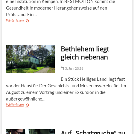
eine Institution in Kempen. In BESTMOTION kommt die
Gesundheit in moderner Herangehensweise auf den
Prüfstand. Ein…
BESTMOTION
Weiterlesen
setzt
aufAnalyse
Bethlehem liegt
gleich nebenan
3. Juli 2026
Ein Stück Heiliges Land liegt fast
vor der Haustür: Der Geschichts- und Museumsverein lädt im
August zu einem Vortrag und einer Exkursion in die
außergewöhnliche…
Bethlehem
Weiterlesen
liegt
gleich
nebenan
Auf „Schatzsuche“ zu