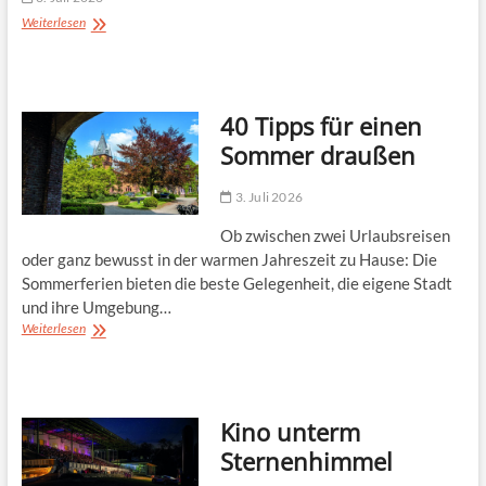
#47
Weiterlesen
Juli
/
August
2026
40 Tipps für einen
Sommer draußen
3. Juli 2026
Ob zwischen zwei Urlaubsreisen
oder ganz bewusst in der warmen Jahreszeit zu Hause: Die
Sommerferien bieten die beste Gelegenheit, die eigene Stadt
und ihre Umgebung…
40
Weiterlesen
Tipps
für
einen
Sommer
Kino unterm
draußen
Sternenhimmel