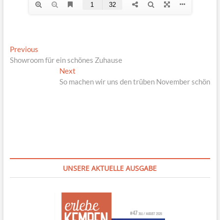
Beitragsnavigation
Previous
Previous
post:
Showroom für ein schönes Zuhause
Next
Next
post:
So machen wir uns den trüben November schön
UNSERE AKTUELLE AUSGABE