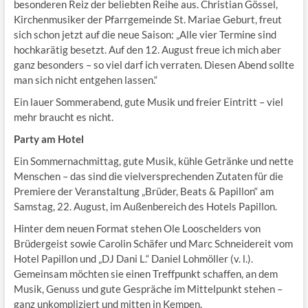
besonderen Reiz der beliebten Reihe aus. Christian Gössel,
Kirchenmusiker der Pfarrgemeinde St. Mariae Geburt, freut
sich schon jetzt auf die neue Saison: „Alle vier Termine sind
hochkarätig besetzt. Auf den 12. August freue ich mich aber
ganz besonders – so viel darf ich verraten. Diesen Abend sollte
man sich nicht entgehen lassen.“
Ein lauer Sommerabend, gute Musik und freier Eintritt – viel
mehr braucht es nicht.
Party am Hotel
Ein Sommernachmittag, gute Musik, kühle Getränke und nette
Menschen – das sind die vielversprechenden Zutaten für die
Premiere der Veranstaltung „Brüder, Beats & Papillon“ am
Samstag, 22. August, im Außenbereich des Hotels Papillon.
Hinter dem neuen Format stehen Ole Looschelders von
Brüdergeist sowie Carolin Schäfer und Marc Schneidereit vom
Hotel Papillon und „DJ Dani L.“ Daniel Lohmöller (v. l.).
Gemeinsam möchten sie einen Treffpunkt schaffen, an dem
Musik, Genuss und gute Gespräche im Mittelpunkt stehen –
ganz unkompliziert und mitten in Kempen.