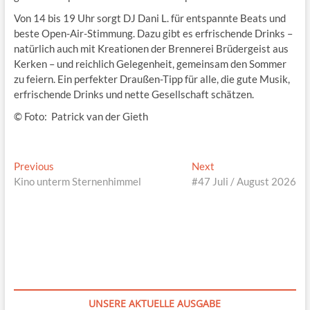
Von 14 bis 19 Uhr sorgt DJ Dani L. für entspannte Beats und
beste Open-Air-Stimmung. Dazu gibt es erfrischende Drinks –
natürlich auch mit Kreationen der Brennerei Brüdergeist aus
Kerken – und reichlich Gelegenheit, gemeinsam den Sommer
zu feiern. Ein perfekter Draußen-Tipp für alle, die gute Musik,
erfrischende Drinks und nette Gesellschaft schätzen.
© Foto: Patrick van der Gieth
Beitragsnavigation
Previous
Next
Previous
Next
post:
post:
Kino unterm Sternenhimmel
#47 Juli / August 2026
UNSERE AKTUELLE AUSGABE