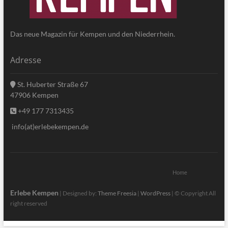
Das neue Magazin für Kempen und den Niederrhein.
Adresse
St. Huberter Straße 67
47906 Kempen
+49 177 7313435
info(at)erlebekempen.de
Home
Erlebe Kempen
| Designed by:
Theme Freesia
|
WordPress
| © Copyright All
right reserved