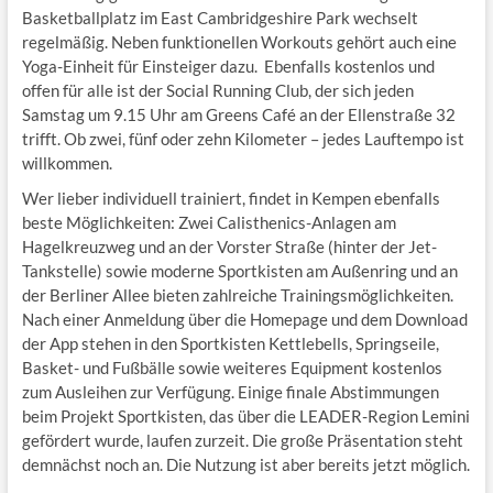
Basketballplatz im East Cambridgeshire Park wechselt
regelmäßig. Neben funktionellen Workouts gehört auch eine
Yoga-Einheit für Einsteiger dazu. Ebenfalls kostenlos und
offen für alle ist der Social Running Club, der sich jeden
Samstag um 9.15 Uhr am Greens Café an der Ellenstraße 32
trifft. Ob zwei, fünf oder zehn Kilometer – jedes Lauftempo ist
willkommen.
Wer lieber individuell trainiert, findet in Kempen ebenfalls
beste Möglichkeiten: Zwei Calisthenics-Anlagen am
Hagelkreuzweg und an der Vorster Straße (hinter der Jet-
Tankstelle) sowie moderne Sportkisten am Außenring und an
der Berliner Allee bieten zahlreiche Trainingsmöglichkeiten.
Nach einer Anmeldung über die Homepage und dem Download
der App stehen in den Sportkisten Kettlebells, Springseile,
Basket- und Fußbälle sowie weiteres Equipment kostenlos
zum Ausleihen zur Verfügung. Einige finale Abstimmungen
beim Projekt Sportkisten, das über die LEADER-Region Lemini
gefördert wurde, laufen zurzeit. Die große Präsentation steht
demnächst noch an. Die Nutzung ist aber bereits jetzt möglich.