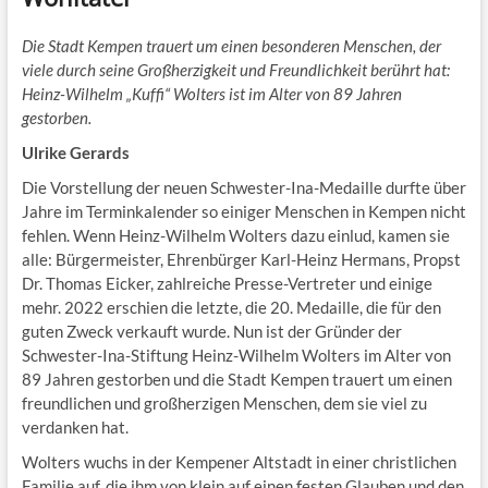
Die Stadt Kempen trauert um einen besonderen Menschen, der
viele durch seine Großherzigkeit und Freundlichkeit berührt hat:
Heinz-Wilhelm „Kuffi“ Wolters ist im Alter von 89 Jahren
gestorben.
Ulrike Gerards
Die Vorstellung der neuen Schwester-Ina-Medaille durfte über
Jahre im Terminkalender so einiger Menschen in Kempen nicht
fehlen. Wenn Heinz-Wilhelm Wolters dazu einlud, kamen sie
alle: Bürgermeister, Ehrenbürger Karl-Heinz Hermans, Propst
Dr. Thomas Eicker, zahlreiche Presse-Vertreter und einige
mehr. 2022 erschien die letzte, die 20. Medaille, die für den
guten Zweck verkauft wurde. Nun ist der Gründer der
Schwester-Ina-Stiftung Heinz-Wilhelm Wolters im Alter von
89 Jahren gestorben und die Stadt Kempen trauert um einen
freundlichen und großherzigen Menschen, dem sie viel zu
verdanken hat.
Wolters wuchs in der Kempener Altstadt in einer christlichen
Familie auf, die ihm von klein auf einen festen Glauben und den