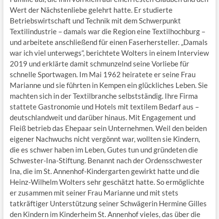
Wert der Nächstenliebe gelehrt hatte. Er studierte
Betriebswirtschaft und Technik mit dem Schwerpunkt
Textilindustrie – damals war die Region eine Textilhochburg –
und arbeitete anschließend für einen Faserhersteller. „Damals
war ich viel unterwegs“, berichtete Wolters in einem Interview
2019 und erklärte damit schmunzelnd seine Vorliebe für
schnelle Sportwagen. Im Mai 1962 heiratete er seine Frau
Marianne und sie führten in Kempen ein glückliches Leben. Sie
machten sich in der Textilbranche selbstständig. Ihre Firma
stattete Gastronomie und Hotels mit textilem Bedarf aus –
deutschlandweit und darüber hinaus. Mit Engagement und
Fleiß betrieb das Ehepaar sein Unternehmen. Weil den beiden
eigener Nachwuchs nicht vergönnt war, wollten sie Kindern,
die es schwer haben im Leben, Gutes tun und gründeten die
Schwester-Ina-Stiftung. Benannt nach der Ordensschwester
Ina, die im St. Annenhof-Kindergarten gewirkt hatte und die
Heinz-Wilhelm Wolters sehr geschätzt hatte. So ermöglichte
er zusammen mit seiner Frau Marianne und mit stets
tatkräftiger Unterstützung seiner Schwägerin Hermine Gilles
den Kindern im Kinderheim St. Annenhof vieles, das über die