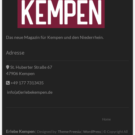
Das neue Magazin für Kempen und den Niederrhein.
Adresse
St. Huberter Straße 67
47906 Kempen
+49 177 7313435
info(at)erlebekempen.de
Home
Erlebe Kempen
| Designed by:
Theme Freesia
|
WordPress
| © Copyright All