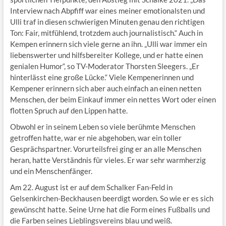
Interview nach Abpfiff war eines meiner emotionalsten und
Ulli traf in diesen schwierigen Minuten genau den richtigen
Ton: Fair, mitfühlend, trotzdem auch journalistisch.“ Auch in
Kempen erinnern sich viele gerne an ihn. „Ulli war immer ein
liebenswerter und hilfsbereiter Kollege, und er hatte einen
genialen Humor“, so TV-Moderator Thorsten Sleegers. „Er
hinterlässt eine große Lücke.“ Viele Kempenerinnen und
Kempener erinnern sich aber auch einfach an einen netten
Menschen, der beim Einkauf immer ein nettes Wort oder einen
flotten Spruch auf den Lippen hatte.
Obwohl er in seinem Leben so viele berühmte Menschen
getroffen hatte, war er nie abgehoben, war ein toller
Gesprächspartner. Vorurteilsfrei ging er an alle Menschen
heran, hatte Verständnis für vieles. Er war sehr warmherzig
und ein Menschenfänger.
Am 22. August ist er auf dem Schalker Fan-Feld in
Gelsenkirchen-Beckhausen beerdigt worden. So wie er es sich
gewünscht hatte. Seine Urne hat die Form eines Fußballs und
die Farben seines Lieblingsvereins blau und weiß.