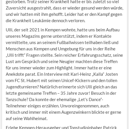
gestorben. Trotz seiner Krankheit hatte er bis zuletzt so viel
Zuversicht ausgestrahlt, dass er wieder gesund werden würde,
und wir hatten mit ihm gehofft. Leider hat er den Kampf gegen
die Krankheit Leukämie dennoch verloren.
Ulli, der seit 2021 in Kempen wohnte, hatte uns beim Aufbau
unseres Magazins gerne unterstützt, indem er Kontakte
vermittelte, uns an seinem Fußballwissen teilhaben ließ und
Menschen aus Kempen und Umgebung für uns in der Reihe
„Ulli trifft“ Fragen stellte. Sein reicher Erfahrungsschatz, seine
Lust am Gespräch und seine Neugier machten diese Treffen
für uns immer wieder zum Highlight. Immer hatte er eine
Anekdote parat. Ein Interview mit Karl-Heinz „Kalla“ Josten
vom FC St. Hubert mit seinen Unicef-Kickern und den tollen
Jugendturnieren? Natürlich erinnerte sich Ulli gleich an das
letzte gemeinsame Treffen – 35 Jahre zuvor! Besuch in der
Tanzschule? Da konnte der ehemalige „Let’s Dance“-
Teilnehmer einiges erzählen. Unvoreingenommen, auch
kritisch und immer mit einem Augenzwinkern blickte er gerne
auf seine Wahlheimat.
Erlebe Kempen-Herausgeber und Tonstudioinhaber Patrick