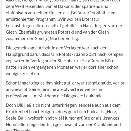
dem Weltreisenden Daniel Dakuna, der spannend und
einfühlsam von seinen Reisen als „Beifahrer“ erzählt, zum
ambitionierten Programm. „Wir wollten Literatur
herausbringen, die uns selbst gefällt“, so Hans-Jürgen van der
Gieth. Ebenfalls gründeten Potofski und van der Gieth
zusammen den Spiel(e)Macher Verlag.
Die gemeinsame Arbeit in den Verlagen war auch der
Hauptgrund dafür, dass Ulli Potofski dann 2021 nach Kempen
zog, wo er im Verlag an der St. Huberter Straße sein Büro
hatte. In den vergangenen Monaten war er dort aber schon
weniger zu sehen.
Schon länger ging es ihm nicht gut, er war ständig müde, verlor
an Gewicht. Seine Termine absolvierte er weiterhin
professionell. Im Mai dann die Diagnose: Leukämie.
Doch Ulli ließ sich nicht unterkriegen, sendete auch aus dem
Krankenbett noch Folgen seines geliebten Podcasts „Herz,
Seele, Ball“, weiterhin mit viel Humor grüßte er als „krankes
Huhn“, allerdings deutlich geschwächt von der Krankheit und
der Therapie.