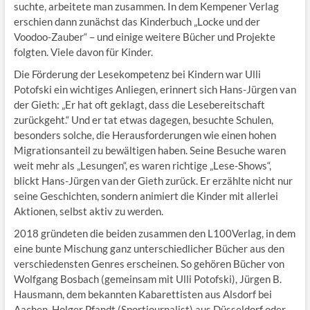
suchte, arbeitete man zusammen. In dem Kempener Verlag
erschien dann zunächst das Kinderbuch „Locke und der
Voodoo-Zauber“ – und einige weitere Bücher und Projekte
folgten. Viele davon für Kinder.
Die Förderung der Lesekompetenz bei Kindern war Ulli
Potofski ein wichtiges Anliegen, erinnert sich Hans-Jürgen van
der Gieth: „Er hat oft geklagt, dass die Lesebereitschaft
zurückgeht.“ Und er tat etwas dagegen, besuchte Schulen,
besonders solche, die Herausforderungen wie einen hohen
Migrationsanteil zu bewältigen haben. Seine Besuche waren
weit mehr als „Lesungen“, es waren richtige „Lese-Shows“,
blickt Hans-Jürgen van der Gieth zurück. Er erzählte nicht nur
seine Geschichten, sondern animiert die Kinder mit allerlei
Aktionen, selbst aktiv zu werden.
2018 gründeten die beiden zusammen den L100Verlag, in dem
eine bunte Mischung ganz unterschiedlicher Bücher aus den
verschiedensten Genres erscheinen. So gehören Bücher von
Wolfgang Bosbach (gemeinsam mit Ulli Potofski), Jürgen B.
Hausmann, dem bekannten Kabarettisten aus Alsdorf bei
Aachen, Holger Pfandt (Sportjournalist) aus Düsseldorf oder