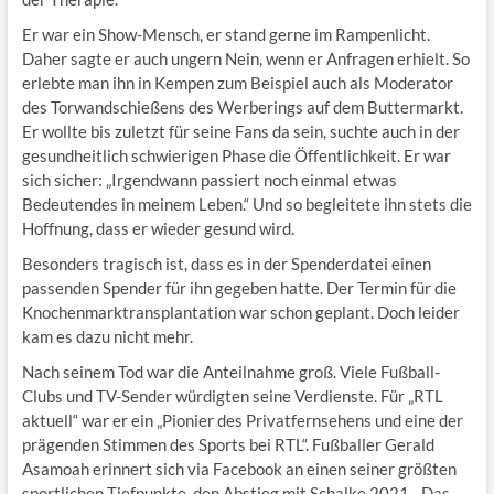
Er war ein Show-Mensch, er stand gerne im Rampenlicht.
Daher sagte er auch ungern Nein, wenn er Anfragen erhielt. So
erlebte man ihn in Kempen zum Beispiel auch als Moderator
des Torwandschießens des Werberings auf dem Buttermarkt.
Er wollte bis zuletzt für seine Fans da sein, suchte auch in der
gesundheitlich schwierigen Phase die Öffentlichkeit. Er war
sich sicher: „Irgendwann passiert noch einmal etwas
Bedeutendes in meinem Leben.“ Und so begleitete ihn stets die
Hoffnung, dass er wieder gesund wird.
Besonders tragisch ist, dass es in der Spenderdatei einen
passenden Spender für ihn gegeben hatte. Der Termin für die
Knochenmarktransplantation war schon geplant. Doch leider
kam es dazu nicht mehr.
Nach seinem Tod war die Anteilnahme groß. Viele Fußball-
Clubs und TV-Sender würdigten seine Verdienste. Für „RTL
aktuell“ war er ein „Pionier des Privatfernsehens und eine der
prägenden Stimmen des Sports bei RTL“. Fußballer Gerald
Asamoah erinnert sich via Facebook an einen seiner größten
sportlichen Tiefpunkte, den Abstieg mit Schalke 2021. „Das