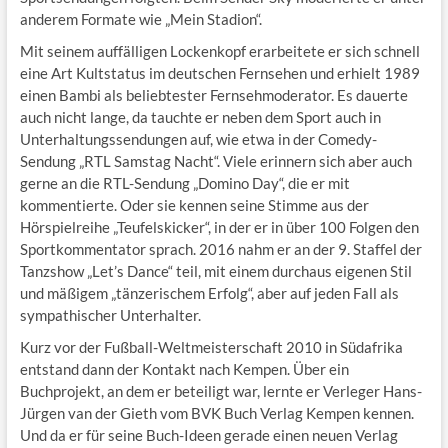
anderem Formate wie „Mein Stadion“.
Mit seinem auffälligen Lockenkopf erarbeitete er sich schnell
eine Art Kultstatus im deutschen Fernsehen und erhielt 1989
einen Bambi als beliebtester Fernsehmoderator. Es dauerte
auch nicht lange, da tauchte er neben dem Sport auch in
Unterhaltungssendungen auf, wie etwa in der Comedy-
Sendung „RTL Samstag Nacht“. Viele erinnern sich aber auch
gerne an die RTL-Sendung „Domino Day“, die er mit
kommentierte. Oder sie kennen seine Stimme aus der
Hörspielreihe „Teufelskicker“, in der er in über 100 Folgen den
Sportkommentator sprach. 2016 nahm er an der 9. Staffel der
Tanzshow „Let’s Dance“ teil, mit einem durchaus eigenen Stil
und mäßigem „tänzerischem Erfolg“, aber auf jeden Fall als
sympathischer Unterhalter.
Kurz vor der Fußball-Weltmeisterschaft 2010 in Südafrika
entstand dann der Kontakt nach Kempen. Über ein
Buchprojekt, an dem er beteiligt war, lernte er Verleger Hans-
Jürgen van der Gieth vom BVK Buch Verlag Kempen kennen.
Und da er für seine Buch-Ideen gerade einen neuen Verlag