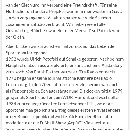
van der Gieth und ihn verband eine Freundschaft. Für seine
Hörbücher und andere Projekte war er immer wieder zu Gast.
„In den vergangenen 16 Jahren haben wir viele Stunden
zusammen im Studio verbracht. Wir haben viele tolle
Gespräche geführt. Er war ein toller Mensch“, so Patrick van
der Gieth.
Aber blicken wir zunächst einmal zurück auf das Leben der
Sportreporterlegende:
1952 wurde Ulrich Potofski auf Schalke geboren. Nach seinem
Hauptschulabschluss absolvierte er zunächst eine Ausbildung
zum Koch. Von Frank Elstner wurde er fürs Radio entdeckt.
1970 begann er seine journalistische Karriere bei Radio
Luxemburg. In den 70er Jahren kam er viel herum, war auch
als Puppenspieler, Schlagersänger und Diskjockey tätig. 1979
ging er als Sportreporter zum WDR-Hörfunk und wechselte
1984 zum neugegründeten Fernsehsender RTL, wo er als
Sportchef maßgeblich am Erfolg dieses ersten Privatsenders
in der Bundesrepublik mitwirkte. Ab Ende der 80er Jahre
moderierte er die Fußball-Show „Anpfiff“. Viele weitere
Sportsendungen folgten. Beim Sender Sky moderierte er unter