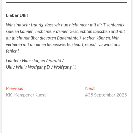
Lieber Ulli!
Wir sind sehr traurig, dass wir nun nicht mehr mit dir Tischtennis
spielen können, nicht mehr deinen Geschichten lauschen und mit
dir (nicht nur über die roten Bademäntel) -lachen können. Wir
verlieren mit dir einen liebenswerten Sportfreund. Du wirst uns
fehlen!
Günter / Hans-Jürgen / Harald /
Ulli / Willi / Wolfgang D. / Wolfgang H.
Beitragsnavigation
Previous
Next
Previous
Next
post:
post:
KK -KempenerKunst
#38 September 2025