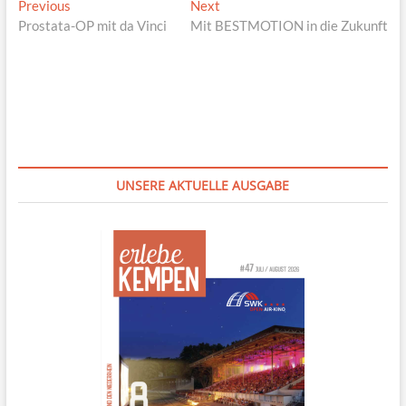
Beitragsnavigation
Previous
Next
Previous
Next
post:
post:
Prostata-OP mit da Vinci
Mit BESTMOTION in die Zukunft
UNSERE AKTUELLE AUSGABE