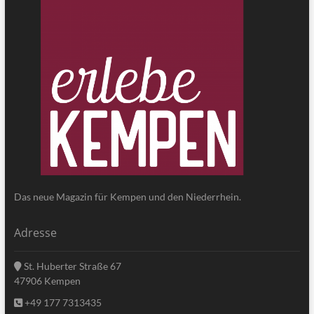
Das neue Magazin für Kempen und den Niederrhein.
Adresse
St. Huberter Straße 67
47906 Kempen
+49 177 7313435