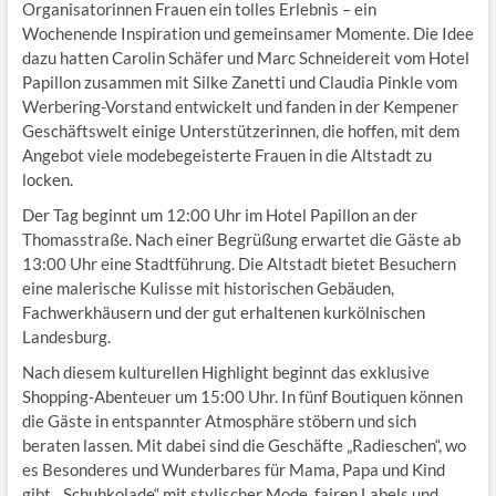
Organisatorinnen Frauen ein tolles Erlebnis – ein
Wochenende Inspiration und gemeinsamer Momente. Die Idee
dazu hatten Carolin Schäfer und Marc Schneidereit vom Hotel
Papillon zusammen mit Silke Zanetti und Claudia Pinkle vom
Werbering-Vorstand entwickelt und fanden in der Kempener
Geschäftswelt einige Unterstützerinnen, die hoffen, mit dem
Angebot viele modebegeisterte Frauen in die Altstadt zu
locken.
Der Tag beginnt um 12:00 Uhr im Hotel Papillon an der
Thomasstraße. Nach einer Begrüßung erwartet die Gäste ab
13:00 Uhr eine Stadtführung. Die Altstadt bietet Besuchern
eine malerische Kulisse mit historischen Gebäuden,
Fachwerkhäusern und der gut erhaltenen kurkölnischen
Landesburg.
Nach diesem kulturellen Highlight beginnt das exklusive
Shopping-Abenteuer um 15:00 Uhr. In fünf Boutiquen können
die Gäste in entspannter Atmosphäre stöbern und sich
beraten lassen. Mit dabei sind die Geschäfte „Radieschen“, wo
es Besonderes und Wunderbares für Mama, Papa und Kind
gibt, „Schuhkolade“ mit stylischer Mode, fairen Labels und