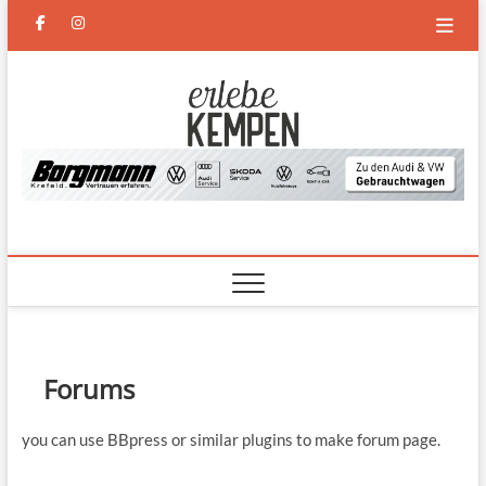
Skip
facebook
instagram
to
content
Erlebe
DAS NEUE MAGAZIN FÜR
KEMPEN UND DEN
NIEDERRHEIN
Kempen
Forums
you can use BBpress or similar plugins to make forum page.