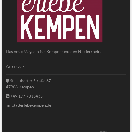
Das neue Magazin für Kempen und den Niederrhein.
Adresse
St. Huberter Straße 67
47906 Kempen
+49 177 7313435
info(at)erlebekempen.de
Home