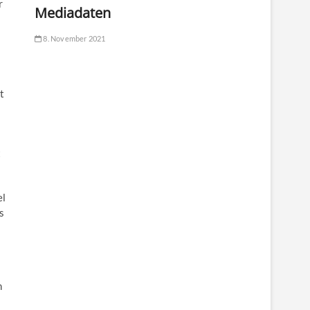
r
Mediadaten
8. November 2021
t
t
el
s
n