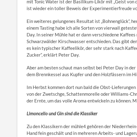
mit Tonic Water ist der Basilikum-Likör mit „Geist von 
ist wieder ein toller Beweis der Experimentierfreude v
Ein weiteres gelungenes Resultat ist „Bohnenglück“, her
einem Tasting habe ich alle Sorten von vierwall geteste
Day. In seiner Mühle hat er dann verschiedene Kaffees
Schwarzwälder Kirschwasser entschieden. Das gibt dem 
es kein typischer Kaffeelikör, der sehr stark nach Kaffe
Zucker“, erklärt Peter Day.
Aber am besten schaut man selbst bei Peter Day in der
dem Brennkessel aus Kupfer und den Holzfässern im Hi
Im Herbst kommen dort nun bald die Obst-Lieferungen a
von der Zwetschge, Schattenmorelle oder Williams-Chri
der Ernte, um das volle Aroma entwickeln zu können. M
Limoncello und Gin sind die Klassiker
Zu den Klassikern der mühle4 gehören der Niederrhein-G
Hand fein geschält und in mehreren Arbeits- und Lager