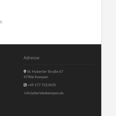
ft
Adresse
St. Huberter Straße 67
47906 Kempen
+49 177 7313435
info(at)erlebekempen.de