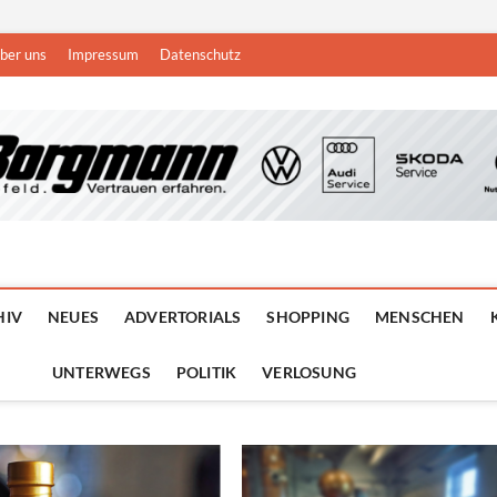
ber uns
Impressum
Datenschutz
n
DEN NIEDERRHEIN
HIV
NEUES
ADVERTORIALS
SHOPPING
MENSCHEN
UNTERWEGS
POLITIK
VERLOSUNG