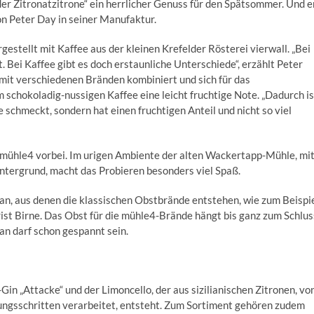
der Zitronatzitrone“ ein herrlicher Genuss für den Spätsommer. Und e
on Peter Day in seiner Manufaktur.
gestellt mit Kaffee aus der kleinen Krefelder Rösterei vierwall. „Bei
t. Bei Kaffee gibt es doch erstaunliche Unterschiede“, erzählt Peter
 mit verschiedenen Bränden kombiniert und sich für das
schokoladig-nussigen Kaffee eine leicht fruchtige Note. „Dadurch is
e schmeckt, sondern hat einen fruchtigen Anteil und nicht so viel
 mühle4 vorbei. Im urigen Ambiente der alten Wackertapp-Mühle, mi
ntergrund, macht das Probieren besonders viel Spaß.
n, aus denen die klassischen Obstbrände entstehen, wie zum Beispi
st Birne. Das Obst für die mühle4-Brände hängt bis ganz zum Schlus
an darf schon gespannt sein.
in „Attacke“ und der Limoncello, der aus sizilianischen Zitronen, vo
ungsschritten verarbeitet, entsteht. Zum Sortiment gehören zudem