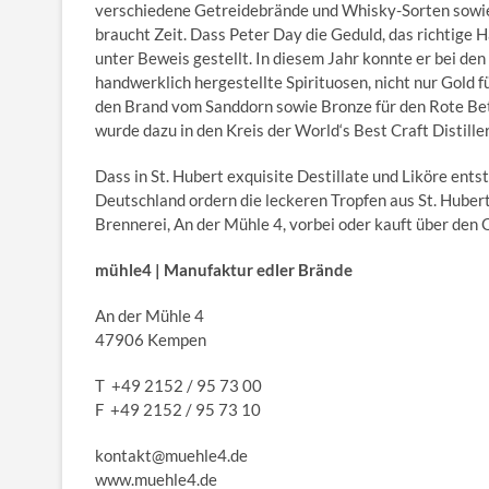
verschiedene Getreidebrände und Whisky-Sorten sowie
braucht Zeit. Dass Peter Day die Geduld, das richtige 
unter Beweis gestellt. In diesem Jahr konnte er bei de
handwerklich hergestellte Spirituosen, nicht nur Gold f
den Brand vom Sanddorn sowie Bronze für den Rote Bet
wurde dazu in den Kreis der World‘s Best Craft Distill
Dass in St. Hubert exquisite Destillate und Liköre ent
Deutschland ordern die leckeren Tropfen aus St. Huber
Brennerei, An der Mühle 4, vorbei oder kauft über den
mühle4 | Manufaktur edler Brände
An der Mühle 4
47906 Kempen
T +49 2152 / 95 73 00
F +49 2152 / 95 73 10
kontakt@muehle4.de
www.muehle4.de