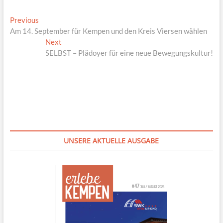
Beitragsnavigation
Previous
Previous
post:
Am 14. September für Kempen und den Kreis Viersen wählen
Next
Next
post:
SELBST – Plädoyer für eine neue Bewe­gungskultur!
UNSERE AKTUELLE AUSGABE