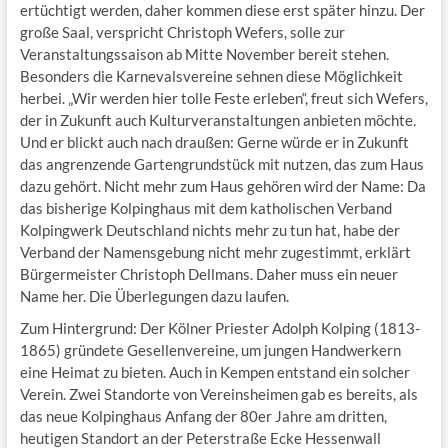
ertüchtigt werden, daher kommen diese erst später hinzu. Der
große Saal, verspricht Christoph Wefers, solle zur
Veranstaltungssaison ab Mitte November bereit stehen.
Besonders die Karnevalsvereine sehnen diese Möglichkeit
herbei. „Wir werden hier tolle Feste erleben“, freut sich Wefers,
der in Zukunft auch Kulturveranstaltungen anbieten möchte.
Und er blickt auch nach draußen: Gerne würde er in Zukunft
das angrenzende Gartengrundstück mit nutzen, das zum Haus
dazu gehört. Nicht mehr zum Haus gehören wird der Name: Da
das bisherige Kolpinghaus mit dem katholischen Verband
Kolpingwerk Deutschland nichts mehr zu tun hat, habe der
Verband der Namensgebung nicht mehr zugestimmt, erklärt
Bürgermeister Christoph Dellmans. Daher muss ein neuer
Name her. Die Überlegungen dazu laufen.
Zum Hintergrund: Der Kölner Priester Adolph Kolping (1813-
1865) gründete Gesellenvereine, um jungen Handwerkern
eine Heimat zu bieten. Auch in Kempen entstand ein solcher
Verein. Zwei Standorte von Vereinsheimen gab es bereits, als
das neue Kolpinghaus Anfang der 80er Jahre am dritten,
heutigen Standort an der Peterstraße Ecke Hessenwall