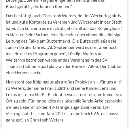
Leute gibt, die ein Wagnis eingehen. Hier stimme das
Bauchgefühl. „Die kennen Kempen.“
Das bestätigt auch Christoph Wefers, der im Werbering aktiv
ist und gute Kontakte zu Vereinen und Wirtschaft in der Stadt
habe. „Ich konzentriere mich ab jetzt voll auf das Kolpinghaus“,
erklärt er. Sein Partner Jens Baeseler übernimmt die alleinige
Leitung des Falko am Buttermarkt. Die Butze schließen sie
zum Ende des Jahres. „Ab September wird es dort aber noch
mal ein dickes Programm geben“, kündigt Wefers an.
Weiterhin betreiben werde er das Vereinsheim des SV
Thomasstadt am Sportplatz an der Berliner Allee. Der Club sei
eine Herzenssache.
Nun steht das Kolpingaus als großes Projekt an – „für uns alle“,
so Wefers, der seine Frau Judith und seine Kinder Lena und
Lukas mit einschließt. Er zieht bewusst dort ein, um immer vor
Ort zu sein. Für ihn sei dies das „abschließende Arbeitsprojekt
meines Lebens“, so der 43-Jährige augenzwinkernd. Der
Vertrag läuft bis zum Jahr 2047 – „dann bin ich 65, das passt
ganz gut“, so Christoph Wefers.