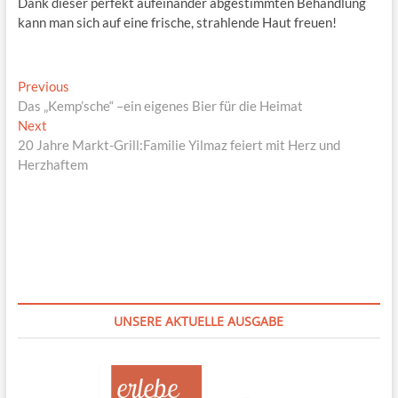
Dank dieser perfekt aufeinander abgestimmten Behandlung
kann man sich auf eine frische, strahlende Haut freuen!
Beitragsnavigation
Previous
Previous
post:
Das „Kemp’sche“ –ein eigenes Bier für die Heimat
Next
Next
post:
20 Jahre Markt-Grill:Familie Yilmaz feiert mit Herz und
Herzhaftem
UNSERE AKTUELLE AUSGABE