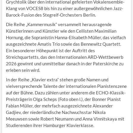
Grychtolik über den international gefeierten Vokalensemble-
Klang von VOCES8 bis hin zu einer außergewöhnlichen Jazz-
Barock-Fusion des Stegreif-Orchesters Berlin.
Die Reihe „Kammermusik“ versammelt herausragende
Künstlerinnen und Künstler wie den Cellisten Maximilian
Hornung, die Sopranistin Hanna-Elisabeth Müller, das vielfach
ausgezeichnete Amatis Trio sowie das Bennewitz Quartett.
Ein besonderer Höhepunkt ist der Auftritt des
Streichquartetts, das den Internationalen ARD-Wettbewerb
2026 gewinnt und unmittelbar danach in der Paterskirche zu
erleben sein wird.
In der Reihe „Klavier extra“ stehen große Namen und
vielversprechende Talente der internationalen Pianistenszene
auf der Bühne. Dazu zählen unter anderem die ECHO-Klassik-
Preisträgerin Olga Scheps (Foto oben l.), der Bonner Pianist
Fabian Müller, der mehrfach ausgezeichnete Alexander
Gadjiev, der niederländische Nachwuchsstar Nikola
Meeuwsen sowie Robert Neumann und Anna Vinnitskaya mit
Studierenden ihrer Hamburger Klavierklasse.