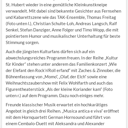
St. Hubert wieder in eine gemütliche Kleinkunstkneipe
verwandelt. Mit dabei sind bekannte Gesichter aus Fernsehen
und Kabarettszene wie das TAK-Ensemble, Thomas Freitag
(Foto unten l.), Christian Schulte-Loh, Andreas Langsch, Ralf
Senkel, Stefan Danziger, Anne Folger und Timo Wopp, die mit
pointiertem Humor und musikalischer Unterhaltung für beste
Stimmung sorgen.
Auch die jüngsten Kulturfans dürfen sich auf ein
abwechslungsreiches Programm freuen. In der Reihe „Kultur
für Kinder“ stehen unter anderem das Familienkonzert „Wie
der Elefant den Rock’n’Roll erfand“ mit Zaches & Zinnober, die
Bühnenfassung von „Momo“, „Olaf, der Elch“ sowie eine
Weihnachtszaubershow mit Felix Wohlfarth und auch das
Figurentheaterstück „Als der kleine Koriander kam“ (Foto
unten r.) auf dem Programm. Dazu noch einiges mehr.
Freunde klassischer Musik erwartet ein hochkarätiges
Angebot in gleich drei Reihen. „Musica antica e viva“ eröffnet
mit dem Hornquartett German Hornsound und führt von
einem Cembalo-Duett mit Aleksandra und Alexander