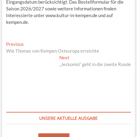
Eingangsdatum berücksichtigt. Das Bestellformular für die
Saison 2026/2027 sowie weitere Informationen finden
Interessierte unter www.kultur-in-kempen.de und auf
kempen.de.
Beitragsnavigation
Previous
Previous
post:
Wie Thomas von Kempen Osteuropa erreichte
Next
Next
post:
„Jeckomio“ geht in die zweite Runde
UNSERE AKTUELLE AUSGABE