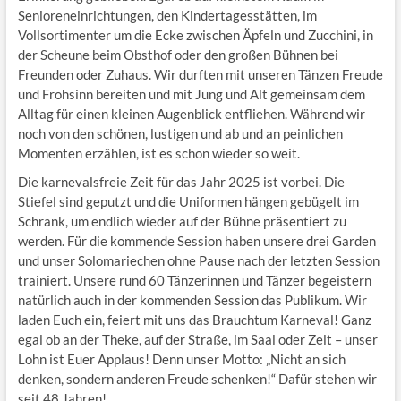
Senioreneinrichtungen, den Kindertagesstätten, im
Vollsortimenter um die Ecke zwischen Äpfeln und Zucchini, in
der Scheune beim Obsthof oder den großen Bühnen bei
Freunden oder Zuhaus. Wir durften mit unseren Tänzen Freude
und Frohsinn bereiten und mit Jung und Alt gemeinsam dem
Alltag für einen kleinen Augenblick entfliehen. Während wir
noch von den schönen, lustigen und ab und an peinlichen
Momenten erzählen, ist es schon wieder so weit.
Die karnevalsfreie Zeit für das Jahr 2025 ist vorbei. Die
Stiefel sind geputzt und die Uniformen hängen gebügelt im
Schrank, um endlich wieder auf der Bühne präsentiert zu
werden. Für die kommende Session haben unsere drei Garden
und unser Solomariechen ohne Pause nach der letzten Session
trainiert. Unsere rund 60 Tänzerinnen und Tänzer begeistern
natürlich auch in der kommenden Session das Publikum. Wir
laden Euch ein, feiert mit uns das Brauchtum Karneval! Ganz
egal ob an der Theke, auf der Straße, im Saal oder Zelt – unser
Lohn ist Euer Applaus! Denn unser Motto: „Nicht an sich
denken, sondern anderen Freude schenken!“ Dafür stehen wir
seit 48 Jahren!