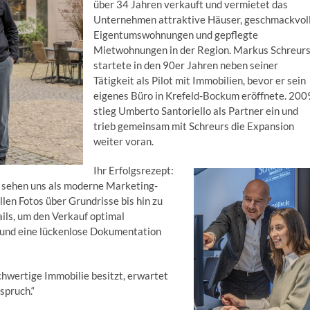
über 34 Jahren verkauft und vermietet das
Unternehmen attraktive Häuser, geschmackvol
Eigentumswohnungen und gepflegte
Mietwohnungen in der Region. Markus Schreur
startete in den 90er Jahren neben seiner
Tätigkeit als Pilot mit Immobilien, bevor er sein
eigenes Büro in Krefeld-Bockum eröffnete. 200
stieg Umberto Santoriello als Partner ein und
trieb gemeinsam mit Schreurs die Expansion
weiter voran.
Ihr Erfolgsrezept:
r sehen uns als moderne Marketing-
llen Fotos über Grundrisse bis hin zu
ls, um den Verkauf optimal
 und eine lückenlose Dokumentation
chwertige Immobilie besitzt, erwartet
spruch.“