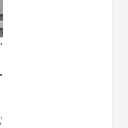
er
um
n
t