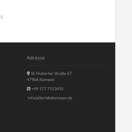
25
Adresse
St. Huberter Straße 67
47906 Kempen
+49 177 7313435
info(at)erlebekempen.de