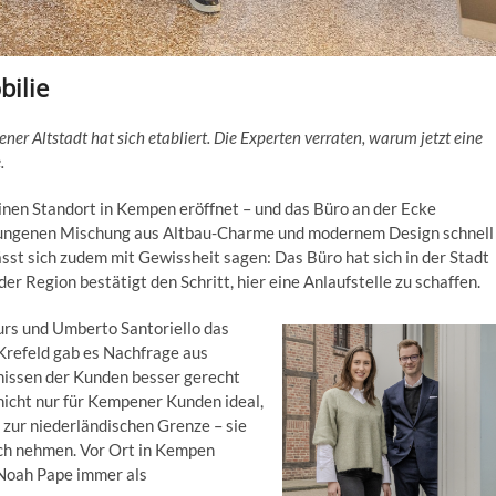
bilie
er Altstadt hat sich etabliert. Die Experten verraten, warum jetzt eine
e.
inen Standort in Kempen eröffnet – und das Büro an der Ecke
gelungenen Mischung aus Altbau-Charme und modernem Design schnell
ässt sich zudem mit Gewissheit sagen: Das Büro hat sich in der Stadt
er Region bestätigt den Schritt, hier eine Anlaufstelle zu schaffen.
urs und Umberto Santoriello das
Krefeld gab es Nachfrage aus
nissen der Kunden besser gerecht
 nicht nur für Kempener Kunden ideal,
 zur niederländischen Grenze – sie
ich nehmen. Vor Ort in Kempen
Noah Pape immer als