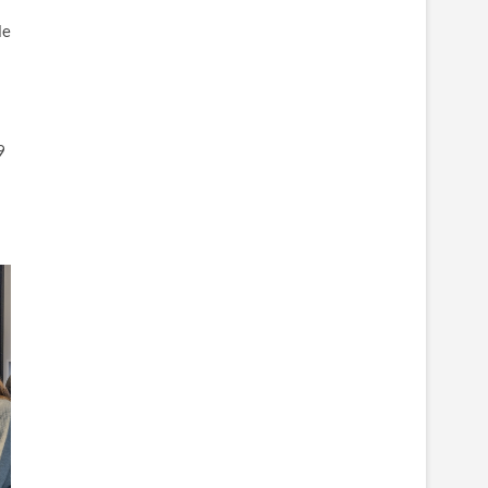
le
s
9