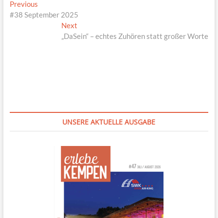
Beitragsnavigation
Previous
Previous
post:
#38 September 2025
Next
Next
post:
„DaSein“ – echtes Zuhören statt großer Worte
UNSERE AKTUELLE AUSGABE