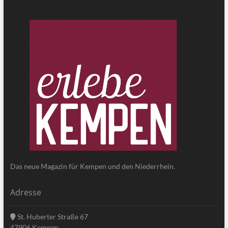
Das neue Magazin für Kempen und den Niederrhein.
Adresse
St. Huberter Straße 67
47906 Kempen