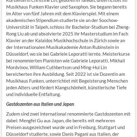
Kursleiterin Christine Lin, geboren in Taiwan, unterrichtet im
Musikhaus Funken Klavier und Saxophon. Sie begann bereits
im Alter von fünf Jahren mit dem Klavierspiel. Mit einem
akademischen Stipendium studierte sie an der Soochow-
Universität in Taipeh, schloss ihr Bachelor-Studium bei Zheng-
Rong Liu ab und absolvierte 2025 ihr Masterstudium im Fach
Klavier an der Kalaidos Musikhochschule in Zürich sowie an
der Internationalen Musikakademie Anton Rubinstein in
Düsseldorf, wo sie bei Gabriele Leporatti lernte. Meisterkurse
bei renommierten Pianisten wie Gabriele Leporatti, Mikhail
Mordvinov, William Cuthbertson und Ming-Hui Lin
bereicherten ihre Ausbildung. Seit 2022 ist sie Dozentin am
Musikhaus Funken, unterrichtet mit Begeisterung Menschen
jeden Alters und fördert Klangschönheit, künstlerische Tiefe
und individuelle Entfaltung.
Gastdozenten aus Italien und Japan
Zudem sind zwei international renommierte Gastdozenten mit
dabei: Mengfei Gu aus Japan, die bereits mit mehreren
Preisen ausgezeichnet wurde und in Freiburg, Stuttgart und
Düsseldorf studierte, sowie Danis Pagani aus Italien, der