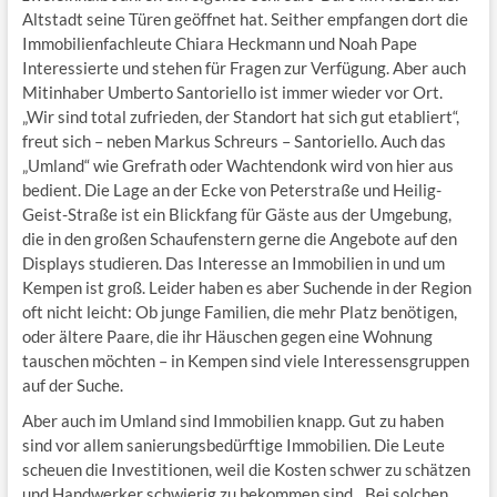
Altstadt seine Türen geöffnet hat. Seither empfangen dort die
Immobilienfachleute Chiara Heckmann und Noah Pape
Interessierte und stehen für Fragen zur Verfügung. Aber auch
Mitinhaber Umberto Santoriello ist immer wieder vor Ort.
„Wir sind total zufrieden, der Standort hat sich gut etabliert“,
freut sich – neben Markus Schreurs – Santoriello. Auch das
„Umland“ wie Grefrath oder Wachtendonk wird von hier aus
bedient. Die Lage an der Ecke von Peterstraße und Heilig-
Geist-Straße ist ein Blickfang für Gäste aus der Umgebung,
die in den großen Schaufenstern gerne die Angebote auf den
Displays studieren. Das Interesse an Immobilien in und um
Kempen ist groß. Leider haben es aber Suchende in der Region
oft nicht leicht: Ob junge Familien, die mehr Platz benötigen,
oder ältere Paare, die ihr Häuschen gegen eine Wohnung
tauschen möchten – in Kempen sind viele Interessensgruppen
auf der Suche.
Aber auch im Umland sind Immobilien knapp. Gut zu haben
sind vor allem sanierungsbedürftige Immobilien. Die Leute
scheuen die Investitionen, weil die Kosten schwer zu schätzen
und Handwerker schwierig zu bekommen sind. „Bei solchen