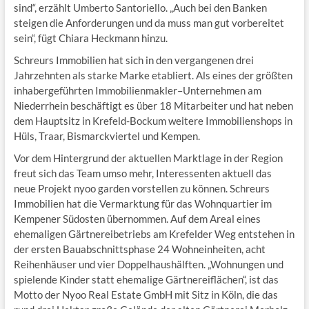
sind“, erzählt Umberto Santoriello. „Auch bei den Banken
steigen die Anforderungen und da muss man gut vorbereitet
sein“, fügt Chiara Heckmann hinzu.
Schreurs Immobilien hat sich in den vergangenen drei
Jahrzehnten als starke Marke etabliert. Als eines der größten
inhabergeführten Immobilienmakler–Unternehmen am
Niederrhein beschäftigt es über 18 Mitarbeiter und hat neben
dem Hauptsitz in Krefeld-Bockum weitere Immobilienshops in
Hüls, Traar, Bismarckviertel und Kempen.
Vor dem Hintergrund der aktuellen Marktlage in der Region
freut sich das Team umso mehr, Interessenten aktuell das
neue Projekt nyoo garden vorstellen zu können. Schreurs
Immobilien hat die Vermarktung für das Wohnquartier im
Kempener Südosten übernommen. Auf dem Areal eines
ehemaligen Gärtnereibetriebs am Krefelder Weg entstehen in
der ersten Bauabschnittsphase 24 Wohneinheiten, acht
Reihenhäuser und vier Doppelhaushälften. „Wohnungen und
spielende Kinder statt ehemalige Gärtnereiflächen“, ist das
Motto der Nyoo Real Estate GmbH mit Sitz in Köln, die das