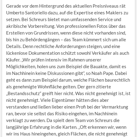
Gerade vor dem Hintergrund des aktuellen Preisniveaus rät
Umberto Santoriello dazu, auf die Expertise eines Maklers zu
setzen. Bei Schreurs bietet man umfassenden Service und
akribische Vorbereitung. Von professionellen Fotos über das
Erstellen von Grundrissen, wenn diese nicht vorhanden sind,
bis hin zu Behördengängen – das Team kümmert sich um alle
Details. Denn rechtliche Anforderungen steigen, und eine
lückenlose Dokumentation schützt sowohl Verkäufer als auch
Käufer. „Wir prüfen intensiv im Rahmen unserer
Möglichkeiten, holen uns zum Beispiel die Bauakte, damit es
im Nachhinein keine Diskussionen gibt“, so Noah Pape. Dabei
geht es dann zum Beispiel darum, welche Flächen baurechtlich
als genehmigte Wohnfläche gelten. Der gern zitierte
„Bestandsschutz“ greift hier nicht. Was nicht genehmigt ist, ist
nicht genehmigt. Viele Eigentümer hätten dies aber
verstanden und ließen lieber einen Profi bei der Vermarktung
ran, bevor sie selbst das Risiko eingehen, im Nachhinein
verklagt zu werden. Da spielt dem Team von Schreurs die
langjährige Erfahrung in die Karten. „Oft erkennen wir, wenn
wir ins Haus hineingehen, gleich Flächen, die nicht genehmigt