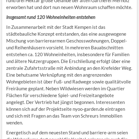
rund drei Hektar große Gelände der alten Gärtnerei Merholz
erworben hat und dort nun neuen Wohnraum schaffen möchte.
Insgesamt rund 120 Wohneinheiten entstehen
In Zusammenarbeit mit der Stadt Kempen ist das
städtebauliche Konzept entstanden, das eine ausgewogene
Mischung von barrierearmen Geschosswohnungen, Doppel-
und Reihenhäusern vorsieht. In mehreren Bauabschnitten
entstehen ca. 120 Wohneinheiten, insbesondere für Familien
und ältere Nutzergruppen. Die Erschließung erfolgt über eine
zentrale Zufahrtsstraße mit Anbindung an den Krefelder Weg.
Eine behutsame Verknüpfung mit den angrenzenden
Wohngebieten ist über Fuß- und Radwege sowie qualitätvolle
Freiräume geplant. Neben Wildwiesen werden im Quartier
Flächen für verschiedene Spiel- und Freizeitangebote
angelegt. Der Vertrieb hat jüngst begonnen. Interessenten
können sich auf der Projektseite nyoo-garden.de eintragen
und sich mit Fragen an das Team von Schreurs Immobilien
wenden.
Energetisch auf dem neuesten Stand und barriere-arm seien