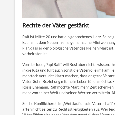
Rechte der Väter gestärkt
Ralf ist Mitte 20 und hat ein gebrochenes Herz. Seine g
kaum mit dem Neuen in eine gemeinsame Mietwohnung 
klar, dass er der biologische Vater des kleinen Marc is
verheiratet ist.
Von der Idee „Papi Ralf“ will Rosi aber nichts wissen. I
in die Kita und füllt auch sonst die Vaterrolle im Famil
mehrfach versucht klarzumachen, dass er gerne Verant
Vater-Sohn-Beziehung mit mehr Leben füllen möchte. E
Rosis Ehemann. Ralf möchte Marc mehr Zeit schenken, 
mehr von seiner Welt und seinen Werten vermitteln. Al
Solche Konfliktherde im „Wettlauf um die Vaterschaft“ s
arten nicht selten zu Rechtsstreitigkeiten aus. Wer leide
Väter fühlen sich gegenüber dem gesetzlichen Vater ab