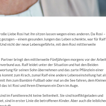
roße Liebe Rosi hat ihn sitzen lassen wegen eines anderen. Da Rosi –
gezogen – einem gesunden Jungen das Leben schenkte, war für Ralf
t. Und nicht der neue Lebensgefährte, mit dem Rosi mittlerweile
hr Partner bringt den mittlerweile Fünfjährigen morgens vor der Arbei
ienverbund aus. Ralf leidet unter der Situation und hat den Beiden
wortung für seinen Sohn übernehmen und das zarte Pflänzlein einer
s kommt zum Krach, zumal Ralf eine andere Lebenseinstellung hat al
mit ihm zum Bambini-Fußball oder mal an die See fahren, dem Kleine
l das ist Rosi und ihrem Ehemann ein Dorn im Auge.
ind im Familienrecht keine Seltenheit. Sie sind konfliktgeladen und
t, sind in erster Linie die betroffenen Kinder. Aber auch die leibliche
gestuft.