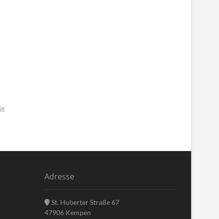
it
Adresse
St. Huberter Straße 67
47906 Kempen