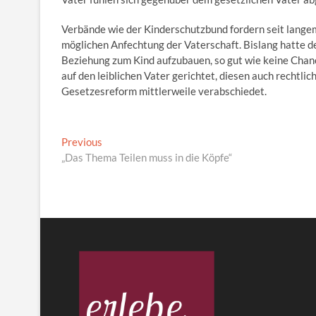
Verbände wie der Kinderschutzbund fordern seit langem,
möglichen Anfechtung der Vaterschaft. Bislang hatte de
Beziehung zum Kind aufzubauen, so gut wie keine Chan
auf den leiblichen Vater gerichtet, diesen auch rechtl
Gesetzesreform mittlerweile verabschiedet.
Beitragsnavigation
Previous
Previous
post:
„Das Thema Teilen muss in die Köpfe“