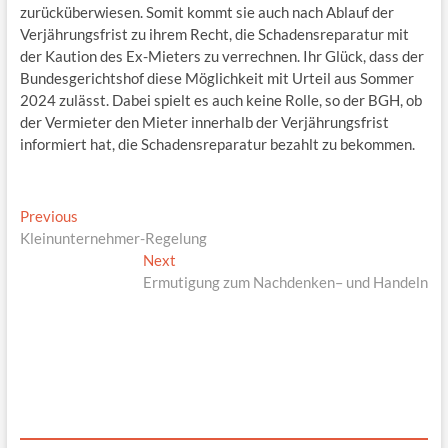
zurücküberwiesen. Somit kommt sie auch nach Ablauf der
Verjährungsfrist zu ihrem Recht, die Schadensreparatur mit
der Kaution des Ex-Mieters zu verrechnen. Ihr Glück, dass der
Bundesgerichtshof diese Möglichkeit mit Urteil aus Sommer
2024 zulässt. Dabei spielt es auch keine Rolle, so der BGH, ob
der Vermieter den Mieter innerhalb der Verjährungsfrist
informiert hat, die Schadensreparatur bezahlt zu bekommen.
Beitragsnavigation
Previous
Previous
post:
Kleinunter­nehmer-Regelung
Next
Next
post:
Ermutigung zum Nachdenken– und Handeln