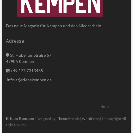
Das neue Magazin für Kempen und den Niederrhein.
Adresse
St. Huberter Straße 67
47906 Kempen
+49 177 7313435
info(at)erlebekempen.de
Home
Erlebe Kempen
| Designed by:
Theme Freesia
|
WordPress
| © Copyright All
right reserved