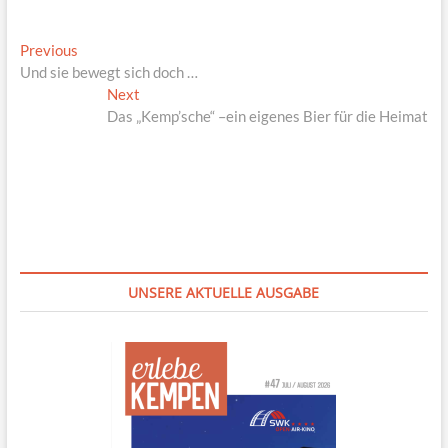
Beitragsnavigation
Previous
Previous
post:
Und sie bewegt sich doch …
Next
Next
post:
Das „Kemp’sche“ –ein eigenes Bier für die Heimat
UNSERE AKTUELLE AUSGABE