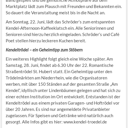
Band gespielt und die gemütliche Atmosphäre auf dem
Marktplatz lädt zum Plausch mit Freunden und Bekannten ein.
So dauert die Veranstaltung meist bis in die Nacht an.
Am Sonntag, 22. Juni, lädt das Schröder‘s zum entspannten
Kendel-Afternoon-Kaffeeklatsch ein. Alle Seniorinnen und
Senioren sind hierzu herzlich eingeladen. Schröder‘s und Café
Poet stellen hierzu leckeren Kuchen bereit.
Kendeltrödel – ein Geheimtipp zum Stöbern
Ein weiteres Highlight folgt gleich eine Woche später. Am
Samstag, 28. Juni, findet ab 6.30 Uhr der 22. Romantische
Straßentrödel St. Hubert statt. Ein Geheimtipp unter den
Trödelmärkten am Niederrhein, wie die Organisatoren
werben, mit über 150 Ständen auf der gesamten Straße „Am
Kendel“, idyllisch unter Lindenbäumen gelegen und hat sich zu
einer echten Institution im Ort entwickelt. Entstanden ist der
Kendeltrödel aus einem privaten Garagen- und Hoftrödel vor
über 20 Jahren. Es sind nur angemeldete Privatanbieter
zugelassen. Für Speisen und Getränke wird natürlich auch
gesorgt. Alle Infos gibt es hier: www.kendel-troedel.de