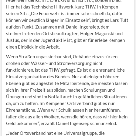
Feuerwehr denkt, irrt. Die Lkw sind nicht rot, sondern blau.
Hier hat das Technische Hilfswerk, kurz THW, in Kempen
seinen Sitz. „Die Feuerwehr ist immer sehr schnell da, dafür
können wir deutlich länger im Einsatz sein“, bringt es Lars Tutt
auf den Punkt. Zusammen mit Daniel Ingensiep, dem
stellvertretenden Ortsbeauftragten, Holger Magunski und
Justus, der in der Jugend aktiv ist, gibt er für erlebe Kempen
einen Einblick in die Arbeit.
Wenn Straßen unpassierbar sind, Gebäude einzustürzen
drohen oder Wasser- und Stromversorgung nicht
funktionieren, ist das THW gefragt. Es ist die ehrenamtliche
Einsatzorganisation des Bundes. Nur auf einigen höheren
Ebenen gibt es angestellte Mitarbeitende, die meisten lassen
sich in ihrer Freizeit ausbilden, machen Schulungen und
Übungen und sind im Notfall auch in gefährlichen Situationen
da, um zu helfen. Im Kempener Ortsverband gibt es nur
Ehrenamtliche. „Wenn wir Schulklassen hier herumführen,
fallen die aus allen Wolken, wenn die hören, dass wir hier kein
Geld bekommen“, erzählt Daniel Ingensiep schmunzelnd.
„Jeder Ortsverband hat eine Universalgruppe, die