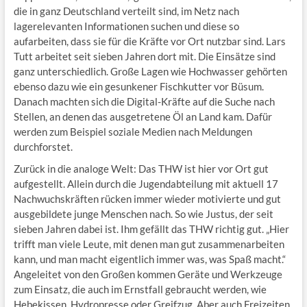
die in ganz Deutschland verteilt sind, im Netz nach
lagerelevanten Informationen suchen und diese so
aufarbeiten, dass sie für die Kräfte vor Ort nutzbar sind. Lars
Tutt arbeitet seit sieben Jahren dort mit. Die Einsätze sind
ganz unterschiedlich. Große Lagen wie Hochwasser gehörten
ebenso dazu wie ein gesunkener Fischkutter vor Büsum.
Danach machten sich die Digital-Kräfte auf die Suche nach
Stellen, an denen das ausgetretene Öl an Land kam. Dafür
werden zum Beispiel soziale Medien nach Meldungen
durchforstet.
Zurück in die analoge Welt: Das THW ist hier vor Ort gut
aufgestellt. Allein durch die Jugendabteilung mit aktuell 17
Nachwuchskräften rücken immer wieder motivierte und gut
ausgebildete junge Menschen nach. So wie Justus, der seit
sieben Jahren dabei ist. Ihm gefällt das THW richtig gut. „Hier
trifft man viele Leute, mit denen man gut zusammenarbeiten
kann, und man macht eigentlich immer was, was Spaß macht.“
Angeleitet von den Großen kommen Geräte und Werkzeuge
zum Einsatz, die auch im Ernstfall gebraucht werden, wie
Hebekissen, Hydropresse oder Greifzug. Aber auch Freizeiten,