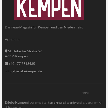
Das neue Magazin für Kempen und den Niederrhein.
Adresse
St. Huberter Straße 67
47906 Kempen
+49 177 7313435
info(at)erlebekempen.de
Home
Erlebe Kempen
| Designed by:
Theme Freesia
|
WordPress
| © Copyright All
right reserved