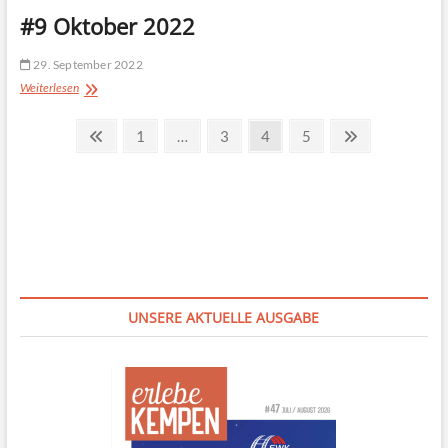
2022
#9 Oktober 2022
29. September 2022
#9
Weiterlesen
Oktober
2022
Seitennummerierung
Previous
Page
Page
Page
Page
Next
1
…
3
4
5
page
page
der
Beiträge
UNSERE AKTUELLE AUSGABE