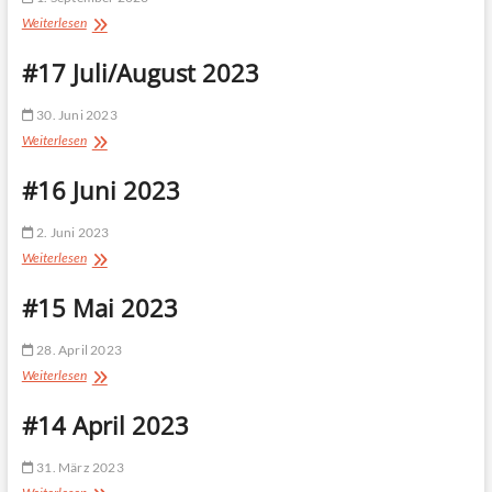
#18
Weiterlesen
September
2023
#17 Juli/August 2023
30. Juni 2023
#17
Weiterlesen
Juli/August
2023
#16 Juni 2023
2. Juni 2023
#16
Weiterlesen
Juni
2023
#15 Mai 2023
28. April 2023
#15
Weiterlesen
Mai
2023
#14 April 2023
31. März 2023
#14