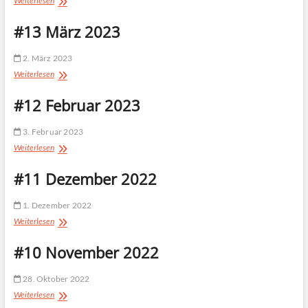
Weiterlesen
April
2023
#13 März 2023
2. März 2023
#13
Weiterlesen
März
2023
#12 Februar 2023
3. Februar 2023
#12
Weiterlesen
Februar
2023
#11 Dezember 2022
1. Dezember 2022
#11
Weiterlesen
Dezember
2022
#10 November 2022
28. Oktober 2022
#10
Weiterlesen
November