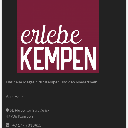
Das neue Magazin für Kempen und den Niederrhein.
Adresse
St. Huberter Straße 67
47906 Kempen
+49 177 7313435