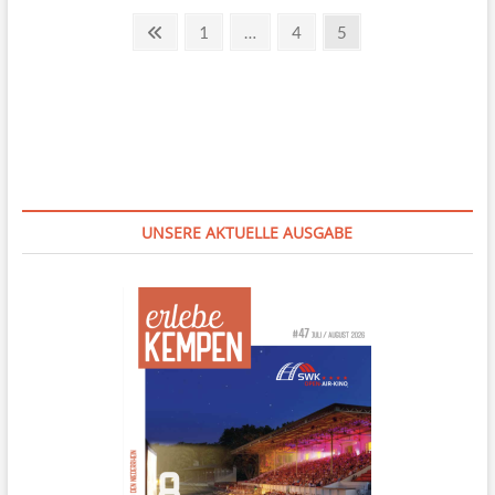
|
Seitennummerierung
Previous
Page
Page
Page
1
…
4
5
2022
page
der
Beiträge
UNSERE AKTUELLE AUSGABE