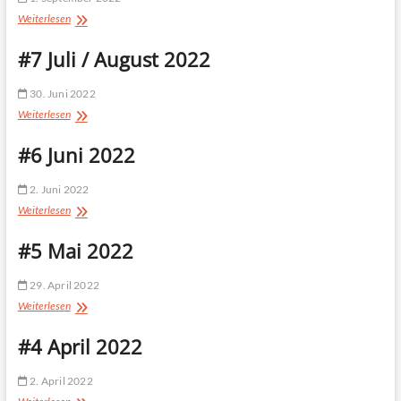
#8
Weiterlesen
September
2022
#7 Juli / August 2022
30. Juni 2022
#7
Weiterlesen
Juli
/
#6 Juni 2022
August
2022
2. Juni 2022
#6
Weiterlesen
Juni
2022
#5 Mai 2022
29. April 2022
#5
Weiterlesen
Mai
2022
#4 April 2022
2. April 2022
#4