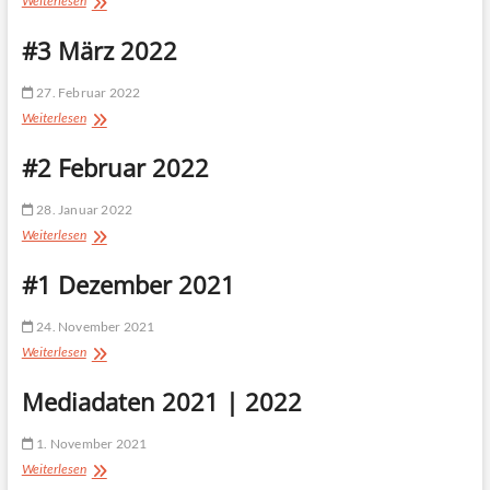
Weiterlesen
April
2022
#3 März 2022
27. Februar 2022
#3
Weiterlesen
März
2022
#2 Februar 2022
28. Januar 2022
#2
Weiterlesen
Februar
2022
#1 Dezember 2021
24. November 2021
#1
Weiterlesen
Dezember
2021
Mediadaten 2021 | 2022
1. November 2021
Mediadaten
Weiterlesen
2021