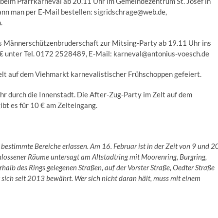
“ beim Pfarrkarneval ab 20.11 Uhr im Gemeindezentrum St. Josef in
nn man per E-Mail bestellen: sigridschrage@web.de,
.
us Männerschützenbruderschaft zur Mitsing-Party ab 19.11 Uhr ins
0 € unter Tel. 0172 2528489, E-Mail: karneval@antonius-voesch.de
elt auf dem Viehmarkt karnevalistischer Frühschoppen gefeiert.
 durch die Innenstadt. Die After-Zug-Party im Zelt auf dem
bt es für 10 € am Zelteingang.
bestimmte Bereiche erlassen. Am 16. Februar ist in der Zeit von 9 und 2
lossener Räume untersagt am Altstadtring mit Moorenring, Burgring,
halb des Rings gelegenen Straßen, auf der Vorster Straße, Oedter Straße
ich seit 2013 bewährt. Wer sich nicht daran hält, muss mit einem