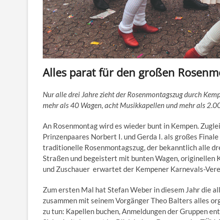
Alles parat für den großen Rosen
Nur alle drei Jahre zieht der Rosenmontagszug durch Kem
mehr als 40 Wagen, acht Musikkapellen und mehr als 2.0
An Rosenmontag wird es wieder bunt in Kempen. Zugle
Prinzenpaares Norbert I. und Gerda I. als großes Finale
traditionelle Rosenmontagszug, der bekanntlich alle dre
Straßen und begeistert mit bunten Wagen, originellen
und Zuschauer erwartet der Kempener Karnevals-Verei
Zum ersten Mal hat Stefan Weber in diesem Jahr die al
zusammen mit seinem Vorgänger Theo Balters alles org
zu tun: Kapellen buchen, Anmeldungen der Gruppen ent