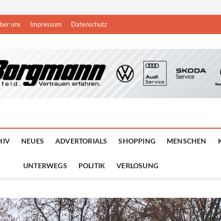
ber uns
Impressum
Datenschutz
n
DEN NIEDERRHEIN
HIV
NEUES
ADVERTORIALS
SHOPPING
MENSCHEN
UNTERWEGS
POLITIK
VERLOSUNG