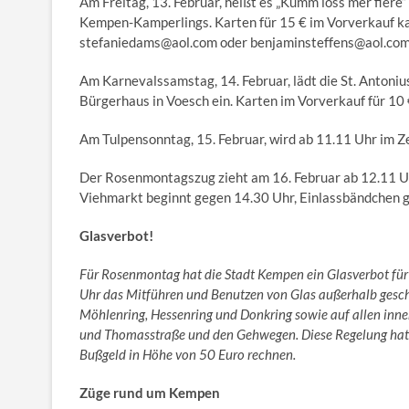
Am Freitag, 13. Februar, heißt es „Kumm loss mer fiere
Kempen-Kamperlings. Karten für 15 € im Vorverkauf ka
stefaniedams@aol.com oder benjaminsteffens@aol.com
Am Karnevalssamstag, 14. Februar, lädt die St. Antoni
Bürgerhaus in Voesch ein. Karten im Vorverkauf für 1
Am Tulpensonntag, 15. Februar, wird ab 11.11 Uhr im Z
Der Rosenmontagszug zieht am 16. Februar ab 12.11 Uhr
Viehmarkt beginnt gegen 14.30 Uhr, Einlassbändchen gi
Glasverbot!
Für Rosenmontag hat die Stadt Kempen ein Glasverbot für 
Uhr das Mitführen und Benutzen von Glas außerhalb gesch
Möhlenring, Hessenring und Donkring sowie auf allen inner
und Thomasstraße und den Gehwegen. Diese Regelung hat s
Bußgeld in Höhe von 50 Euro rechnen.
Züge rund um Kempen