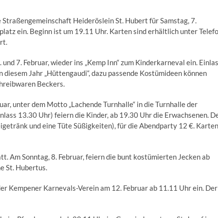
e Straßengemeinschaft Heideröslein St. Hubert für Samstag, 7.
atz ein. Beginn ist um 19.11 Uhr. Karten sind erhältlich unter Telef
rt.
 und 7. Februar, wieder ins „Kemp Inn“ zum Kinderkarneval ein. Einla
 in diesem Jahr „Hüttengaudi“, dazu passende Kostümideen können
chreibwaren Beckers.
uar, unter dem Motto „Lachende Turnhalle“ in die Turnhalle der
lass 13.30 Uhr) feiern die Kinder, ab 19.30 Uhr die Erwachsenen. D
reigetränk und eine Tüte Süßigkeiten), für die Abendparty 12 €. Karte
tt. Am Sonntag, 8. Februar, feiern die bunt kostümierten Jecken ab
e St. Hubertus.
der Kempener Karnevals-Verein am 12. Februar ab 11.11 Uhr ein. Der