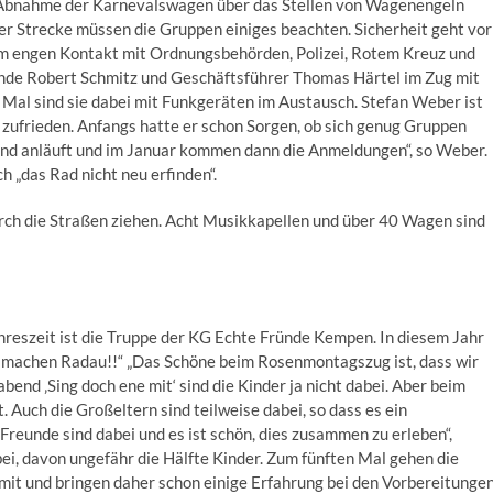
-Abnahme der Karnevalswagen über das Stellen von Wagenengeln
er Strecke müssen die Gruppen einiges beachten. Sicherheit geht vor
 im engen Kontakt mit Ordnungsbehörden, Polizei, Rotem Kreuz und
nde Robert Schmitz und Geschäftsführer Thomas Härtel im Zug mit
Mal sind sie dabei mit Funkgeräten im Austausch. Stefan Weber ist
r zufrieden. Anfangs hatte er schon Sorgen, ob sich genug Gruppen
pend anläuft und im Januar kommen dann die Anmeldungen“, so Weber.
 „das Rad nicht neu erfinden“.
h die Straßen ziehen. Acht Musikkapellen und über 40 Wagen sind
hreszeit ist die Truppe der KG Echte Fründe Kempen. In diesem Jahr
e machen Radau!!“ „Das Schöne beim Rosenmontagszug ist, dass wir
nd ‚Sing doch ene mit‘ sind die Kinder ja nicht dabei. Aber beim
Auch die Großeltern sind teilweise dabei, so dass es ein
Freunde sind dabei und es ist schön, dies zusammen zu erleben“,
bei, davon ungefähr die Hälfte Kinder. Zum fünften Mal gehen die
mit und bringen daher schon einige Erfahrung bei den Vorbereitunge