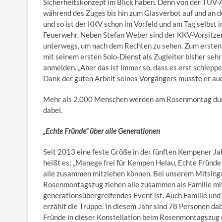
Sicherheitskonzept im Blick haben. Denn von der TÜV
während des Zuges bis hin zum Glasverbot auf und an d
und so ist der KKV schon im Vorfeld und am Tag selbst
Feuerwehr. Neben Stefan Weber sind der KKV-Vorsitze
unterwegs, um nach dem Rechten zu sehen. Zum ersten 
mit seinem ersten Solo-Dienst als Zugleiter bisher seh
anmelden. „Aber das ist immer so, dass es erst schlep
Dank der guten Arbeit seines Vorgängers musste er auch
Mehr als 2.000 Menschen werden am Rosenmontag durc
dabei.
„Echte Fründe“ über alle Generationen
Seit 2013 eine feste Größe in der fünften Kempener Ja
heißt es: „Manege frei für Kempen Helau, Echte Fründ
alle zusammen mitziehen können. Bei unserem Mitsingabe
Rosenmontagszug ziehen alle zusammen als Familie mit. 
generationsübergreifendes Event ist. Auch Familie und 
erzählt die Truppe. In diesem Jahr sind 78 Personen da
Fründe in dieser Konstellation beim Rosenmontagszug 