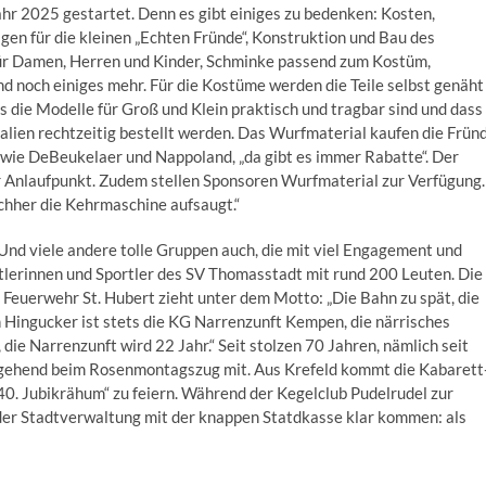
jahr 2025 gestartet. Denn es gibt einiges zu bedenken: Kosten,
en für die kleinen „Echten Fründe“, Konstruktion und Bau des
 Damen, Herren und Kinder, Schminke passend zum Kostüm,
d noch einiges mehr. Für die Kostüme werden die Teile selbst genäht
 die Modelle für Groß und Klein praktisch und tragbar sind und dass
lien rechtzeitig bestellt werden. Das Wurfmaterial kaufen die Frün
wie DeBeukelaer und Nappoland, „da gibt es immer Rabatte“. Der
 Anlaufpunkt. Zudem stellen Sponsoren Wurfmaterial zur Verfügung.
nachher die Kehrmaschine aufsaugt.“
 Und viele andere tolle Gruppen auch, die mit viel Engagement und
rtlerinnen und Sportler des SV Thomasstadt mit rund 200 Leuten. Die
 Feuerwehr St. Hubert zieht unter dem Motto: „Die Bahn zu spät, die
n Hingucker ist stets die KG Narrenzunft Kempen, die närrisches
 die Narrenzunft wird 22 Jahr.“ Seit stolzen 70 Jahren, nämlich seit
gehend beim Rosenmontagszug mit. Aus Krefeld kommt die Kabarett
40. Jubikrähum“ zu feiern. Während der Kegelclub Pudelrudel zur
 der Stadtverwaltung mit der knappen Statdkasse klar kommen: als