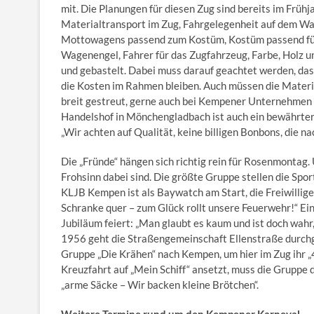
mit. Die Planungen für diesen Zug sind bereits im Früh
Materialtransport im Zug, Fahrgelegenheit auf dem Wag
Mottowagens passend zum Kostüm, Kostüm passend für
Wagenengel, Fahrer für das Zugfahrzeug, Farbe, Holz un
und gebastelt. Dabei muss darauf geachtet werden, dass
die Kosten im Rahmen bleiben. Auch müssen die Materia
breit gestreut, gerne auch bei Kempener Unternehmen 
Handelshof in Mönchengladbach ist auch ein bewährter
„Wir achten auf Qualität, keine billigen Bonbons, die 
Die „Fründe“ hängen sich richtig rein für Rosenmontag.
Frohsinn dabei sind. Die größte Gruppe stellen die Spo
KLJB Kempen ist als Baywatch am Start, die Freiwillige
Schranke quer – zum Glück rollt unsere Feuerwehr!“ Ei
Jubiläum feiert: „Man glaubt es kaum und ist doch wahr,
1956 geht die Straßengemeinschaft Ellenstraße durch
Gruppe „Die Krähen“ nach Kempen, um hier im Zug ihr „
Kreuzfahrt auf „Mein Schiff“ ansetzt, muss die Gruppe
„arme Säcke – Wir backen kleine Brötchen“.
Weitere Termine rund um den Kempener Karneval