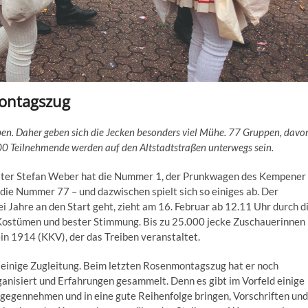
montagszug
pen. Daher geben sich die Jecken besonders viel Mühe. 77 Gruppen, davo
00 Teilnehmende werden auf den Altstadtstraßen unterwegs sein.
iter Stefan Weber hat die Nummer 1, der Prunkwagen des Kempener
 die Nummer 77 – und dazwischen spielt sich so einiges ab. Der
i Jahre an den Start geht, zieht am 16. Februar ab 12.11 Uhr durch d
 Kostümen und bester Stimmung. Bis zu 25.000 jecke Zuschauerinnen
n 1914 (KKV), der das Treiben veranstaltet.
leinige Zugleitung. Beim letzten Rosenmontagszug hat er noch
anisiert und Erfahrungen gesammelt. Denn es gibt im Vorfeld einige
gegennehmen und in eine gute Reihenfolge bringen, Vorschriften und