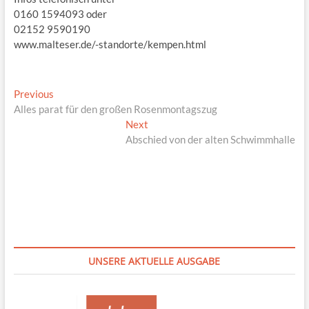
0160 1594093 oder
02152 9590190
www.malteser.de/-standorte/kempen.html
Beitragsnavigation
Previous
Previous
post:
Alles parat für den großen Rosenmontagszug
Next
Next
post:
Abschied von der alten Schwimmhalle
UNSERE AKTUELLE AUSGABE