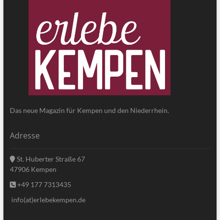
Das neue Magazin für Kempen und den Niederrhein.
Adresse
St. Huberter Straße 67
47906 Kempen
+49 177 7313435
info(at)erlebekempen.de