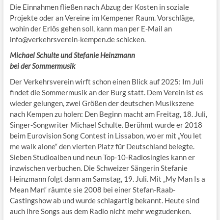
Die Einnahmen fließen nach Abzug der Kosten in soziale
Projekte oder an Vereine im Kempener Raum. Vorschläge,
wohin der Erlös gehen soll, kann man per E-Mail an
info@verkehrsverein-kempen.de schicken.
Michael Schulte und Stefanie Heinzmann
bei der Sommermusik
Der Verkehrsverein wirft schon einen Blick auf 2025: Im Juli
findet die Sommermusik an der Burg statt. Dem Verein ist es
wieder gelungen, zwei Größen der deutschen Musikszene
nach Kempen zu holen: Den Beginn macht am Freitag, 18. Juli,
Singer-Songwriter Michael Schulte. Berühmt wurde er 2018
beim Eurovision Song Contest in Lissabon, wo er mit „You let
me walk alone“ den vierten Platz für Deutschland belegte.
Sieben Studioalben und neun Top-10-Radiosingles kann er
inzwischen verbuchen. Die Schweizer Sängerin Stefanie
Heinzmann folgt dann am Samstag, 19. Juli. Mit „My Man Is a
Mean Man“ räumte sie 2008 bei einer Stefan-Raab-
Castingshow ab und wurde schlagartig bekannt. Heute sind
auch ihre Songs aus dem Radio nicht mehr wegzudenken.