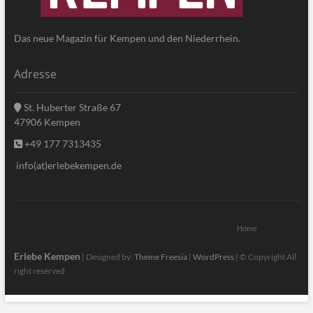
Das neue Magazin für Kempen und den Niederrhein.
Adresse
St. Huberter Straße 67
47906 Kempen
+49 177 7313435
info(at)erlebekempen.de
Home
Erlebe Kempen
| Designed by:
Theme Freesia
|
WordPress
| © Copyright All
right reserved