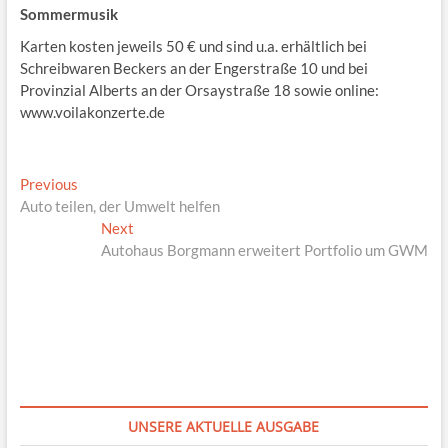
Sommermusik
Karten kosten jeweils 50 € und sind u.a. erhältlich bei
Schreibwaren Beckers an der Engerstraße 10 und bei
Provinzial Alberts an der Orsaystraße 18 sowie online:
www.voilakonzerte.de
Beitragsnavigation
Previous
Previous
post:
Auto teilen, der Umwelt helfen
Next
Next
post:
Autohaus Borgmann erweitert Portfolio um GWM
UNSERE AKTUELLE AUSGABE