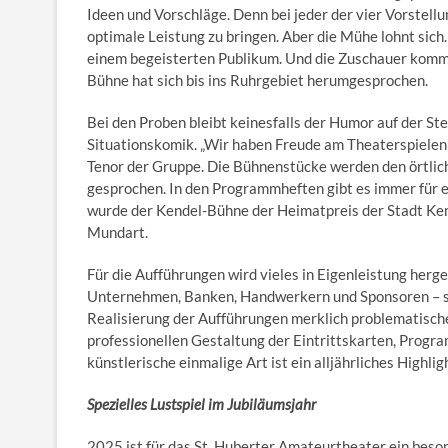
Ideen und Vorschläge. Denn bei jeder der vier Vorstellu
optimale Leistung zu bringen. Aber die Mühe lohnt sic
einem begeisterten Publikum. Und die Zuschauer komm
Bühne hat sich bis ins Ruhrgebiet herumgesprochen.
Bei den Proben bleibt keinesfalls der Humor auf der St
Situationskomik. „Wir haben Freude am Theaterspielen 
Tenor der Gruppe. Die Bühnenstücke werden den örtlic
gesprochen. In den Programmheften gibt es immer für 
wurde der Kendel-Bühne der Heimatpreis der Stadt Kem
Mundart.
Für die Aufführungen wird vieles in Eigenleistung herg
Unternehmen, Banken, Handwerkern und Sponsoren – s
Realisierung der Aufführungen merklich problematische
professionellen Gestaltung der Eintrittskarten, Progra
künstlerische einmalige Art ist ein alljährliches Highlig
Spezielles Lustspiel im Jubiläumsjahr
2025 ist für das St. Huberter Amateurtheater ein bes