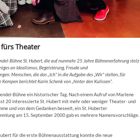
fürs Theater
ndel-Bühne St. Hubert, die auf nunmehr 25 Jahre Bühnenerfahrung stolz
iniges an Idealismus, Begeisterung, Freude und
en. Menschen, die das „Ich“ in die Aufgabe des „Wir“ stellen, für
e Kempen berichtet Karin Schenk von „hinter den Kulissen“.
e Kendel-Bühne ein historischer Tag. Nach einem Aufruf von Marlene
ast 20 interessierte St. Hubert mit mehr oder weniger Theater- und
mme und von dem Gedanken beseelt, ein St. Huberter
sammlung am 15. September 2000 gab es mehrere Namensvorschläge.
Hubert für die erste Bühnenausstattung konnte die neue