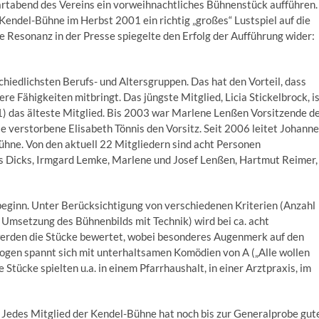
tabend des Vereins ein vorweihnachtliches Bühnenstück aufführen.
endel-Bühne im Herbst 2001 ein richtig „großes“ Lustspiel auf die
e Resonanz in der Presse spiegelte den Erfolg der Aufführung wider:
iedlichsten Berufs- und Altersgruppen. Das hat den Vorteil, dass
re Fähigkeiten mitbringt. Das jüngste Mitglied, Licia Stickelbrock, i
(91) das älteste Mitglied. Bis 2003 war Marlene Lenßen Vorsitzende d
e verstorbene Elisabeth Tönnis den Vorsitz. Seit 2006 leitet Johann
-Bühne. Von den aktuell 22 Mitgliedern sind acht Personen
s Dicks, Irmgard Lemke, Marlene und Josef Lenßen, Hartmut Reimer,
beginn. Unter Berücksichtigung von verschiedenen Kriterien (Anzahl
 Umsetzung des Bühnenbilds mit Technik) wird bei ca. acht
erden die Stücke bewertet, wobei besonderes Augenmerk auf den
ogen spannt sich mit unterhaltsamen Komödien von A („Alle wollen
 Stücke spielten u.a. in einem Pfarrhaushalt, in einer Arztpraxis, im
t. Jedes Mitglied der Kendel-Bühne hat noch bis zur Generalprobe gut