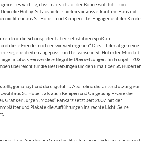
ngen ist es wichtig, dass man sich auf der Bühne wohlfühlt, um
h. Denn die Hobby-Schauspieler spielen vor ausverkauftem Haus mit
en nicht nur aus St. Hubert und Kempen. Das Engagement der Kende
ecke, denn die Schauspieler haben selbst ihren Spaß an
und diese Freude möchten wir weitergeben.“ Dies ist der allgemeine
hen Gegebenheiten angepasst und teilweise in St. Huberter Mundart
einige im Stück verwendete Begriffe Übersetzungen. Im Frühjahr 20
pen überreicht für die Bestrebungen um den Erhalt der St. Huberter
estellt, gemanagt und durchgeführt. Aber ohne die Unterstützung von
owohl aus St. Hubert als auch Kempen und Umgebung – wäre die
r. Grafiker Jürgen „Moses“ Pankarz setzt seit 2007 mit der
mmblätter und Plakate die Aufführungen ins rechte Licht. Seine
ht.
onderes Jahr. Aus diesem Grund wählte Johannes Dicks zusammen mit