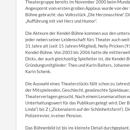
Theatergruppe bereits im November 2000 beim Mundar
Angespornt vom ersten großen Applaus wurde von der K
Bühne gebracht: das Volksstück „Die Herzmaschine“. Di
„Aufführung mit viel Herz und Humor“.
Die Akteure der Kendel-Bühne kommen aus den untersch
jeder neben seiner Leidenschaft fürs Theater auch weite
31 Jahre alt (seit 15 Jahren Mitglied), Nelly Pricken 
Kendel-Bühne. Von 2003 bis 2006 hatte die mittlerweil
Dicks, der auch gleichzeitig Spielleiter ist, die Kendel
Gründungsmitglieder: Theo und Karin Balters, Johanne
Karin Schenk.
Die Auswahl eines Theaterstücks fällt schon zu Jahres
der Mitspielenden, Geschlecht, gewünschte Spieldauer,
Theaterverlagen gesucht. Nach einem Lesemarathon w
Unterhaltungswert für das Publikum gelegt wird. Der B
Linda“) bis Z („Zickenalarm auf der Schönheitsfarm“). Die
Polizeirevier, in einer Pension.
Das Bühnenbild ist bis ins kleinste Detail durchgeplan