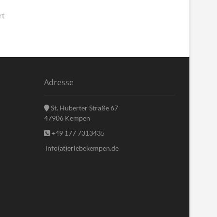
rt
Adresse
St. Huberter Straße 67
47906 Kempen
+49 177 7313435
info(at)erlebekempen.de