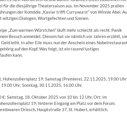
iel für die diesjährige Theatersaison aus. Im November 2025 prallen
hrungen der Komödie „Kaviar trifft Currywurst“ von Winnie Abel. Au
t witzigen Dialogen, Wortgefechten und Szenen.
ipe „Zum warmen Würstchen“ läuft mehr schlecht als recht. Panik
einem Besuch anmeldet. Diesem hat sie nämlich vor Jahren erzählt, si
 Geld leiht. In aller Eile muss nun der Anschein eines Nobelrestauran
ehörig auf den Kopf. Was folgt, ist ein rasend lustiges
flaufen kann.
t, Hohenzollernplatz 19: Samstag (Premiere), 22.11.2025, 19.00 Uhr
 19.00 Uhr; Sonntag, 30.11.2025, 16.00 Uhr.
0 €: Samstag, 18. Oktober 2025 von 10 bis 12 Uhr. Ort: im
henzollernplatz 19; hinterer Eingang am Platz vor dem Forum.
reibwaren Driesch, Hauptstraße 37, St. Hubert, erhältlich.