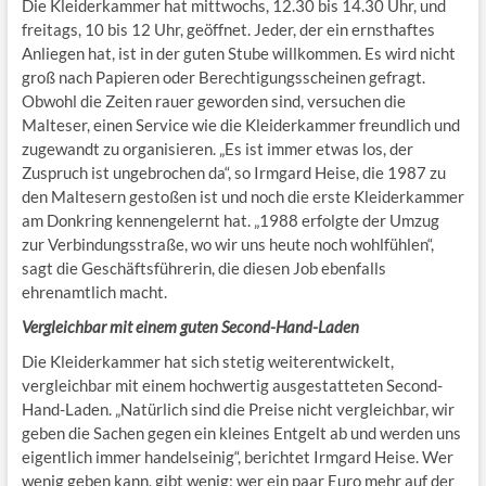
Die Kleiderkammer hat mittwochs, 12.30 bis 14.30 Uhr, und
freitags, 10 bis 12 Uhr, geöffnet. Jeder, der ein ernsthaftes
Anliegen hat, ist in der guten Stube willkommen. Es wird nicht
groß nach Papieren oder Berechtigungsscheinen gefragt.
Obwohl die Zeiten rauer geworden sind, versuchen die
Malteser, einen Service wie die Kleiderkammer freundlich und
zugewandt zu organisieren. „Es ist immer etwas los, der
Zuspruch ist ungebrochen da“, so Irmgard Heise, die 1987 zu
den Maltesern gestoßen ist und noch die erste Kleiderkammer
am Donkring kennengelernt hat. „1988 erfolgte der Umzug
zur Verbindungsstraße, wo wir uns heute noch wohlfühlen“,
sagt die Geschäftsführerin, die diesen Job ebenfalls
ehrenamtlich macht.
Vergleichbar mit einem guten Second-Hand-Laden
Die Kleiderkammer hat sich stetig weiterentwickelt,
vergleichbar mit einem hochwertig ausgestatteten Second-
Hand-Laden. „Natürlich sind die Preise nicht vergleichbar, wir
geben die Sachen gegen ein kleines Entgelt ab und werden uns
eigentlich immer handelseinig“, berichtet Irmgard Heise. Wer
wenig geben kann, gibt wenig; wer ein paar Euro mehr auf der