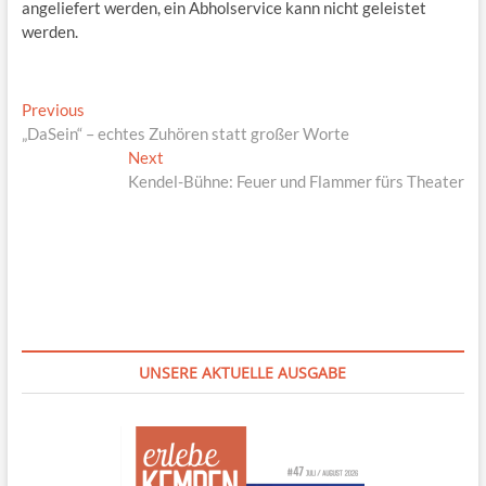
angeliefert werden, ein Abholservice kann nicht geleistet
werden.
Beitragsnavigation
Previous
Previous
post:
„DaSein“ – echtes Zuhören statt großer Worte
Next
Next
post:
Kendel-Bühne: Feuer und Flammer fürs Theater
UNSERE AKTUELLE AUSGABE