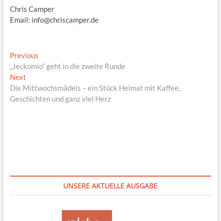
Chris Camper
Email: info@chriscamper.de
Beitragsnavigation
Previous
Previous
post:
„Jeckomio“ geht in die zweite Runde
Next
Next
post:
Die Mittwochsmädels – ein Stück Heimat mit Kaffee,
Geschichten und ganz viel Herz
UNSERE AKTUELLE AUSGABE