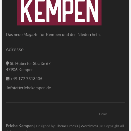
Das neue Magazin für Kempen und den Niederrhein.
Adresse
St. Huberter Straße 67
47906 Kempen
+49 177 7313435
info(at)erlebekempen.de
Home
Erlebe Kempen
| Designed by:
Theme Freesia
|
WordPress
| © Copyright All