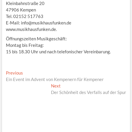
Kleinbahnstraße 20
47906 Kempen
Tel. 02152 517763
E-Mail: info@musikhausfunken.de
www.musikhausfunken.de.
Öffnungszeiten Musikgeschäft:
Montag bis Freitag:
15 bis 18.30 Uhr und nach telefonischer Vereinbarung.
Beitragsnavigation
Previous
Previous
post:
Ein Event im Advent von Kempenern für Kempener
Next
Next
post:
Der Schönheit des Verfalls auf der Spur