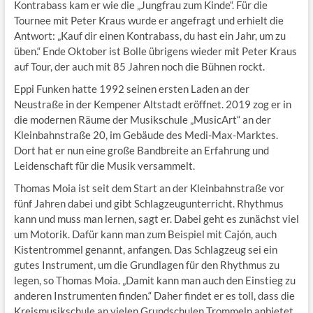
Kontrabass kam er wie die „Jungfrau zum Kinde“. Für die
Tournee mit Peter Kraus wurde er angefragt und erhielt die
Antwort: „Kauf dir einen Kontrabass, du hast ein Jahr, um zu
üben.“ Ende Oktober ist Bolle übrigens wieder mit Peter Kraus
auf Tour, der auch mit 85 Jahren noch die Bühnen rockt.
Eppi Funken hatte 1992 seinen ersten Laden an der
Neustraße in der Kempener Altstadt eröffnet. 2019 zog er in
die modernen Räume der Musikschule „MusicArt“ an der
Kleinbahnstraße 20, im Gebäude des Medi-Max-Marktes.
Dort hat er nun eine große Bandbreite an Erfahrung und
Leidenschaft für die Musik versammelt.
Thomas Moia ist seit dem Start an der Kleinbahnstraße vor
fünf Jahren dabei und gibt Schlagzeugunterricht. Rhythmus
kann und muss man lernen, sagt er. Dabei geht es zunächst viel
um Motorik. Dafür kann man zum Beispiel mit Cajón, auch
Kistentrommel genannt, anfangen. Das Schlagzeug sei ein
gutes Instrument, um die Grundlagen für den Rhythmus zu
legen, so Thomas Moia. „Damit kann man auch den Einstieg zu
anderen Instrumenten finden.“ Daher findet er es toll, dass die
Kreismusikschule an vielen Grundschulen Trommeln anbietet.