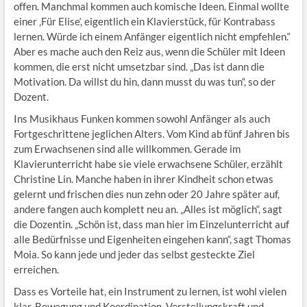
offen. Manchmal kommen auch komische Ideen. Einmal wollte
einer ‚Für Elise‘, eigentlich ein Klavierstück, für Kontrabass
lernen. Würde ich einem Anfänger eigentlich nicht empfehlen.“
Aber es mache auch den Reiz aus, wenn die Schüler mit Ideen
kommen, die erst nicht umsetzbar sind. „Das ist dann die
Motivation. Da willst du hin, dann musst du was tun“, so der
Dozent.
Ins Musikhaus Funken kommen sowohl Anfänger als auch
Fortgeschrittene jeglichen Alters. Vom Kind ab fünf Jahren bis
zum Erwachsenen sind alle willkommen. Gerade im
Klavierunterricht habe sie viele erwachsene Schüler, erzählt
Christine Lin. Manche haben in ihrer Kindheit schon etwas
gelernt und frischen dies nun zehn oder 20 Jahre später auf,
andere fangen auch komplett neu an. „Alles ist möglich“, sagt
die Dozentin. „Schön ist, dass man hier im Einzelunterricht auf
alle Bedürfnisse und Eigenheiten eingehen kann“, sagt Thomas
Moia. So kann jede und jeder das selbst gesteckte Ziel
erreichen.
Dass es Vorteile hat, ein Instrument zu lernen, ist wohl vielen
klar. Bewegung und Koordination, Vorstellungskraft und