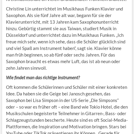
Christine Lin unterrichtet im Musikhaus Funken Klavier und
Saxophon. Als sie fünf Jahre alt war, begann für sie der
Klavierunterricht, mit 13 Jahren kam Saxophonunterricht
hinzu. Gebürtig stammt sie aus Taiwan, studiert Musik in
Düsseldorf und unterrichtet dazu im Musikhaus Funken. „Ich
freue mich sehr, wenn ich sehe, dass die Schüler glücklich sind
und viel Spaß am Instrument haben“, sagt sie. Klavier könne
man früh beginnen, so ab fünf oder sechs Jahren. Für das
Saxophon braucht es etwas mehr Luft, das ist ab neun oder
zehn Jahren sinnvoll.
Wie findet man das richtige Instrument?
Oft kommen die Schülerinnen und Schüler mit einer konkreten
Idee. Da haben sie die Geige bei Janosch gesehen, das
Saxophon bei Lisa Simpson in der US-Serie „Die Simpsons“
oder – so war es früher oft – eine Band wie Tokio Hotel, die den
Musikschulen begeisterte Teilnehmer in Gitarren-, Bass- oder
Schlagzeugstunden bescherte. Heute sind es oft Social-Media-
Plattformen, die Inspiration und Motivation bringen. Stars bei
YouTube oder TikTok präsentieren ihr Können. „Gerade für